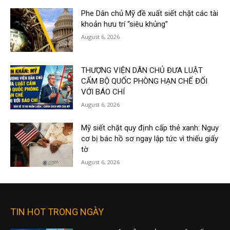
Phe Dân chủ Mỹ đề xuất siết chặt các tài
khoản hưu trí “siêu khủng”
August 6, 2026
THƯỢNG VIỆN DÂN CHỦ ĐƯA LUẬT
CẤM BỘ QUỐC PHÒNG HẠN CHẾ ĐỐI
VỚI BÁO CHÍ
August 6, 2026
Mỹ siết chặt quy định cấp thẻ xanh: Nguy
cơ bị bác hồ sơ ngay lập tức vì thiếu giấy
tờ
August 6, 2026
TIN HOT TRONG NGÀY