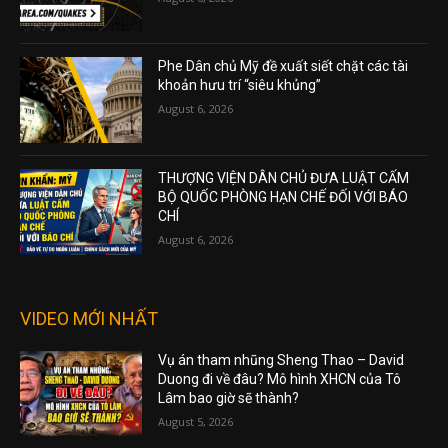
Phe Dân chủ Mỹ đề xuất siết chặt các tài
khoản hưu trí “siêu khủng”
August 6, 2026
THƯỢNG VIỆN DÂN CHỦ ĐƯA LUẬT CẤM
BỘ QUỐC PHÒNG HẠN CHẾ ĐỐI VỚI BÁO
CHÍ
August 6, 2026
VIDEO MỚI NHẤT
Vụ án tham nhũng Sheng Thao – David
Duong đi về đâu? Mô hình XHCN của Tô
Lâm bao giờ sẽ thành?
August 5, 2026