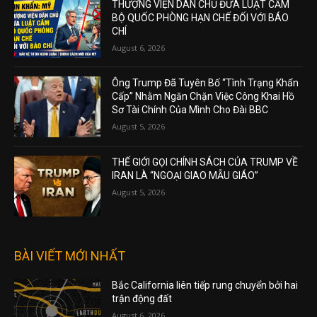
THƯỢNG VIỆN DÂN CHỦ ĐƯA LUẬT CẤM
BỘ QUỐC PHÒNG HẠN CHẾ ĐỐI VỚI BÁO
CHÍ
August 6, 2026
Ông Trump Đã Tuyên Bố “Tình Trạng Khẩn
Cấp” Nhằm Ngăn Chặn Việc Công Khai Hồ
Sơ Tài Chính Của Mình Cho Đài BBC
August 5, 2026
THẾ GIỚI GỌI CHÍNH SÁCH CỦA TRUMP VỀ
IRAN LÀ “NGOẠI GIAO MẪU GIÁO”
August 5, 2026
BÀI VIẾT MỚI NHẤT
Bắc California liên tiếp rung chuyển bởi hai
trận động đất
August 6, 2026