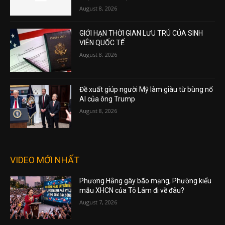
August 8, 2026
GIỚI HẠN THỜI GIAN LƯU TRÚ CỦA SINH
VIÊN QUỐC TẾ
August 8, 2026
Đề xuất giúp người Mỹ làm giàu từ bùng nổ
AI của ông Trump
August 8, 2026
VIDEO MỚI NHẤT
Phương Hằng gây bão mạng, Phường kiểu
mẫu XHCN của Tô Lâm đi về đâu?
August 7, 2026