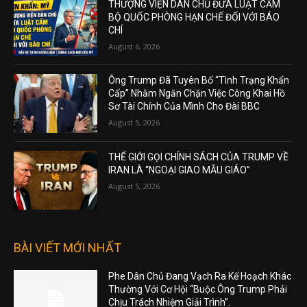
THƯỢNG VIỆN DÂN CHỦ ĐƯA LUẬT CẤM
BỘ QUỐC PHÒNG HẠN CHẾ ĐỐI VỚI BÁO
CHÍ
August 6, 2026
Ông Trump Đã Tuyên Bố “Tình Trạng Khẩn
Cấp” Nhằm Ngăn Chặn Việc Công Khai Hồ
Sơ Tài Chính Của Mình Cho Đài BBC
August 5, 2026
THẾ GIỚI GỌI CHÍNH SÁCH CỦA TRUMP VỀ
IRAN LÀ “NGOẠI GIAO MẪU GIÁO”
August 5, 2026
BÀI VIẾT MỚI NHẤT
Phe Dân Chủ Đang Vạch Ra Kế Hoạch Khác
Thường Với Cơ Hội “Buộc Ông Trump Phải
Chịu Trách Nhiệm Giải Trình”.