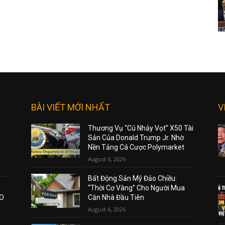
BÀI VIẾT MỚI NHẤT
V
Thương Vụ “Cú Nhảy Vọt” X50 Tài
Sản Của Donald Trump Jr. Nhờ
Nền Tảng Cá Cược Polymarket
August 6, 2026
Bất Động Sản Mỹ Đảo Chiều:
“Thời Cơ Vàng” Cho Người Mua
AO
Căn Nhà Đầu Tiên
August 6, 2026