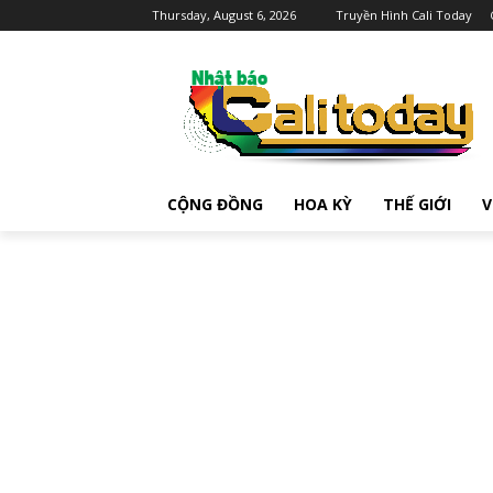
Thursday, August 6, 2026
Truyền Hình Cali Today
CỘNG ĐỒNG
HOA KỲ
THẾ GIỚI
V