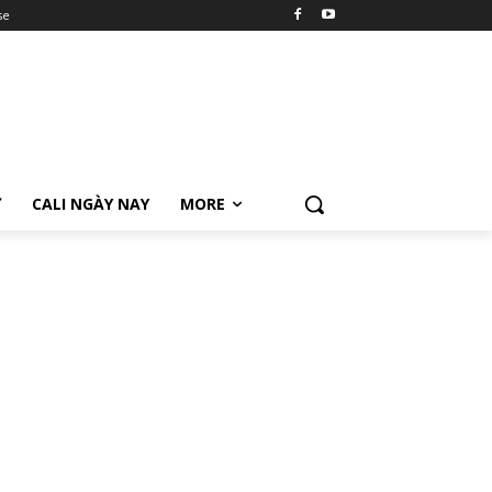
se
Ữ
CALI NGÀY NAY
MORE