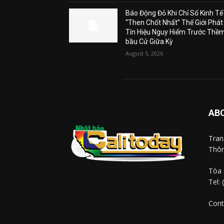
Báo Động Đỏ Khi Chỉ Số Kinh Tế
“Then Chốt Nhất” Thế Giới Phát
Tín Hiệu Nguy Hiểm Trước Thề
bầu Cử Giữa Kỳ
August 5, 2026
AB
Tra
Thôn
Tòa 
Tel:
Cont