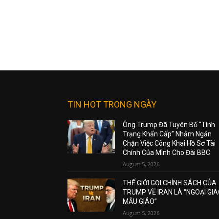
TIN HOT TRONG NGÀY
Ông Trump Đã Tuyên Bố “Tình
Trạng Khẩn Cấp” Nhằm Ngăn
Chặn Việc Công Khai Hồ Sơ Tài
Chính Của Mình Cho Đài BBC
August 5, 2026
THẾ GIỚI GỌI CHÍNH SÁCH CỦA
TRUMP VỀ IRAN LÀ “NGOẠI GI
MẪU GIÁO”
August 5, 2026