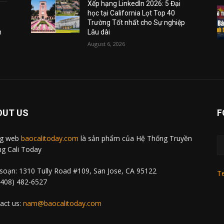
Xếp hạng LinkedIn 2026: 5 Đại
học tại California Lọt Top 40
Trường Tốt nhất cho Sự nghiệp
m
Lâu dài
August 6, 2026
OUT US
F
ng web
baocalitoday.com
là sản phẩm của Hệ Thống Truyền
g Cali Today
soạn: 1310 Tully Road #109, San Jose, CA 95122
Te
 (408) 482-6527
act us:
nam@baocalitoday.com