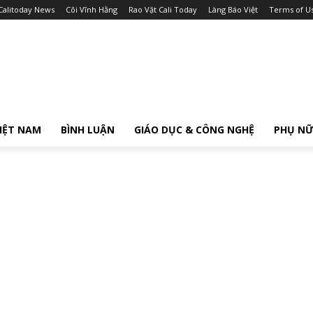
Calitoday News
Cõi Vĩnh Hằng
Rao Vặt Cali Today
Làng Báo Việt
Terms of U
IỆT NAM
BÌNH LUẬN
GIÁO DỤC & CÔNG NGHỆ
PHỤ N