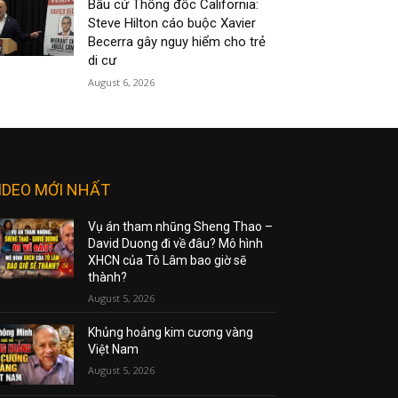
Bầu cử Thống đốc California:
Steve Hilton cáo buộc Xavier
Becerra gây nguy hiểm cho trẻ
di cư
August 6, 2026
IDEO MỚI NHẤT
Vụ án tham nhũng Sheng Thao –
David Duong đi về đâu? Mô hình
XHCN của Tô Lâm bao giờ sẽ
thành?
August 5, 2026
Khủng hoảng kim cương vàng
Việt Nam
August 5, 2026