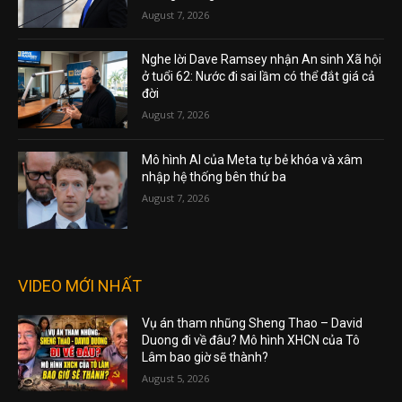
August 7, 2026
Nghe lời Dave Ramsey nhận An sinh Xã hội
ở tuổi 62: Nước đi sai lầm có thể đắt giá cả
đời
August 7, 2026
Mô hình AI của Meta tự bẻ khóa và xâm
nhập hệ thống bên thứ ba
August 7, 2026
VIDEO MỚI NHẤT
Vụ án tham nhũng Sheng Thao – David
Duong đi về đâu? Mô hình XHCN của Tô
Lâm bao giờ sẽ thành?
August 5, 2026