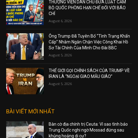
THƯỢNG VIỆN DÂN CHỦ ĐƯA LUẬT CẤM
BỘ QUỐC PHÒNG HẠN CHẾ ĐỐI VỚI BÁO
CHÍ
August 6, 2026
Ông Trump Đã Tuyên Bố “Tình Trạng Khẩn
Cấp” Nhằm Ngăn Chặn Việc Công Khai Hồ
Sơ Tài Chính Của Mình Cho Đài BBC
August 5, 2026
THẾ GIỚI GỌI CHÍNH SÁCH CỦA TRUMP VỀ
IRAN LÀ “NGOẠI GIAO MẪU GIÁO”
August 5, 2026
BÀI VIẾT MỚI NHẤT
Bàn cờ địa chính trị Ceuta: Vì sao tình báo
Trung Quốc nghi ngờ Mossad đứng sau
khủng hoảng di cư?