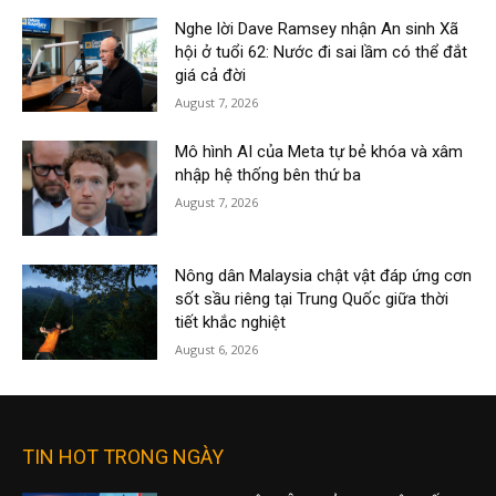
Nghe lời Dave Ramsey nhận An sinh Xã
hội ở tuổi 62: Nước đi sai lầm có thể đắt
giá cả đời
August 7, 2026
Mô hình AI của Meta tự bẻ khóa và xâm
nhập hệ thống bên thứ ba
August 7, 2026
Nông dân Malaysia chật vật đáp ứng cơn
sốt sầu riêng tại Trung Quốc giữa thời
tiết khắc nghiệt
August 6, 2026
TIN HOT TRONG NGÀY