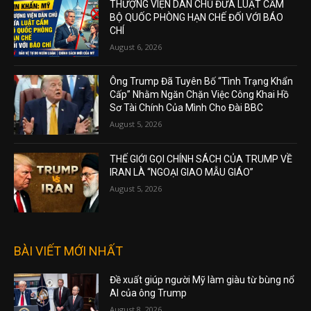
THƯỢNG VIỆN DÂN CHỦ ĐƯA LUẬT CẤM
BỘ QUỐC PHÒNG HẠN CHẾ ĐỐI VỚI BÁO
CHÍ
August 6, 2026
Ông Trump Đã Tuyên Bố “Tình Trạng Khẩn
Cấp” Nhằm Ngăn Chặn Việc Công Khai Hồ
Sơ Tài Chính Của Mình Cho Đài BBC
August 5, 2026
THẾ GIỚI GỌI CHÍNH SÁCH CỦA TRUMP VỀ
IRAN LÀ “NGOẠI GIAO MẪU GIÁO”
August 5, 2026
BÀI VIẾT MỚI NHẤT
Đề xuất giúp người Mỹ làm giàu từ bùng nổ
AI của ông Trump
August 8, 2026