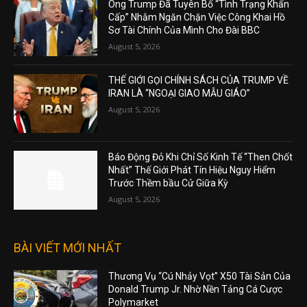
Ông Trump Đã Tuyên Bố “Tình Trạng Khẩn
Cấp” Nhằm Ngăn Chặn Việc Công Khai Hồ
Sơ Tài Chính Của Mình Cho Đài BBC
August 5, 2026
THẾ GIỚI GỌI CHÍNH SÁCH CỦA TRUMP VỀ
IRAN LÀ “NGOẠI GIAO MẪU GIÁO”
August 5, 2026
Báo Động Đỏ Khi Chỉ Số Kinh Tế “Then Chốt
Nhất” Thế Giới Phát Tín Hiệu Nguy Hiểm
Trước Thềm bầu Cử Giữa Kỳ
August 5, 2026
BÀI VIẾT MỚI NHẤT
Thương Vụ “Cú Nhảy Vọt” X50 Tài Sản Của
Donald Trump Jr. Nhờ Nền Tảng Cá Cược
Polymarket