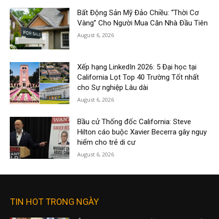
Bất Động Sản Mỹ Đảo Chiều: “Thời Cơ
Vàng” Cho Người Mua Căn Nhà Đầu Tiên
August 6, 2026
Xếp hạng LinkedIn 2026: 5 Đại học tại
California Lọt Top 40 Trường Tốt nhất
cho Sự nghiệp Lâu dài
August 6, 2026
Bầu cử Thống đốc California: Steve
Hilton cáo buộc Xavier Becerra gây nguy
hiểm cho trẻ di cư
August 6, 2026
TIN HOT TRONG NGÀY