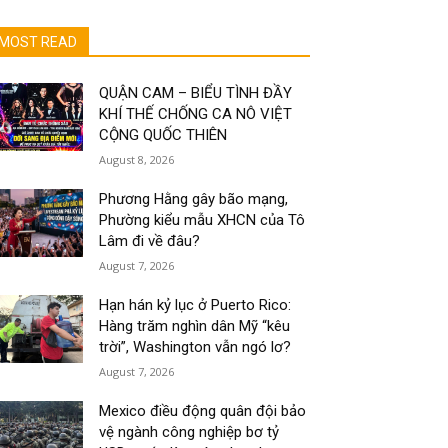
MOST READ
QUẬN CAM – BIỂU TÌNH ĐẦY
KHÍ THẾ CHỐNG CA NÔ VIỆT
CỘNG QUỐC THIÊN
August 8, 2026
Phương Hằng gây bão mạng,
Phường kiểu mẫu XHCN của Tô
Lâm đi về đâu?
August 7, 2026
Hạn hán kỷ lục ở Puerto Rico:
Hàng trăm nghìn dân Mỹ “kêu
trời”, Washington vẫn ngó lơ?
August 7, 2026
Mexico điều động quân đội bảo
vệ ngành công nghiệp bơ tỷ