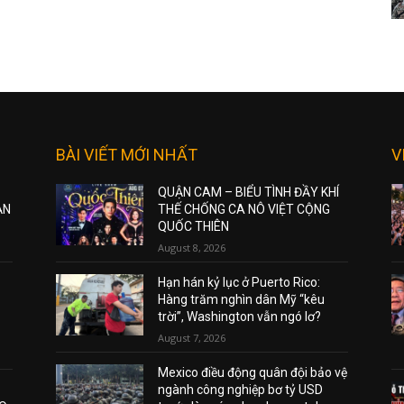
BÀI VIẾT MỚI NHẤT
V
QUẬN CAM – BIỂU TÌNH ĐẦY KHÍ
ẠN
THẾ CHỐNG CA NÔ VIỆT CỘNG
QUỐC THIÊN
August 8, 2026
Hạn hán kỷ lục ở Puerto Rico:
Hàng trăm nghìn dân Mỹ “kêu
trời”, Washington vẫn ngó lơ?
August 7, 2026
Mexico điều động quân đội bảo vệ
ngành công nghiệp bơ tỷ USD