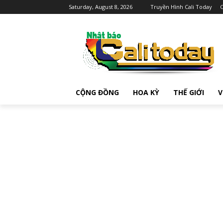
Saturday, August 8, 2026
Truyền Hình Cali Today
C
CỘNG ĐỒNG
HOA KỲ
THẾ GIỚI
V