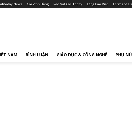
alitoday News
Cõi Vĩnh Hằng
Rao Vặt Cali Today
Làng Báo Việt
Terms of Us
IỆT NAM
BÌNH LUẬN
GIÁO DỤC & CÔNG NGHỆ
PHỤ N