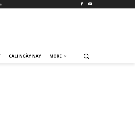
e
Ữ
CALI NGÀY NAY
MORE