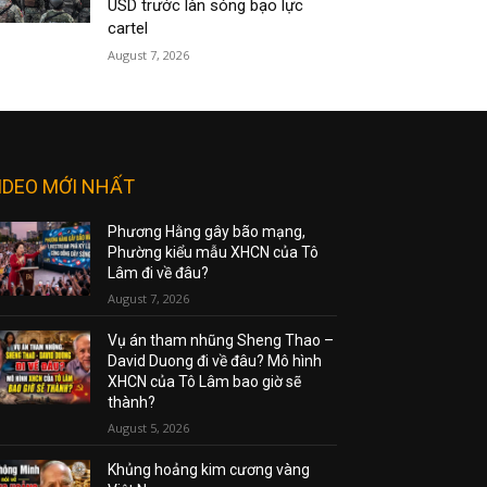
USD trước làn sóng bạo lực
cartel
August 7, 2026
IDEO MỚI NHẤT
Phương Hằng gây bão mạng,
Phường kiểu mẫu XHCN của Tô
Lâm đi về đâu?
August 7, 2026
Vụ án tham nhũng Sheng Thao –
David Duong đi về đâu? Mô hình
XHCN của Tô Lâm bao giờ sẽ
thành?
August 5, 2026
Khủng hoảng kim cương vàng