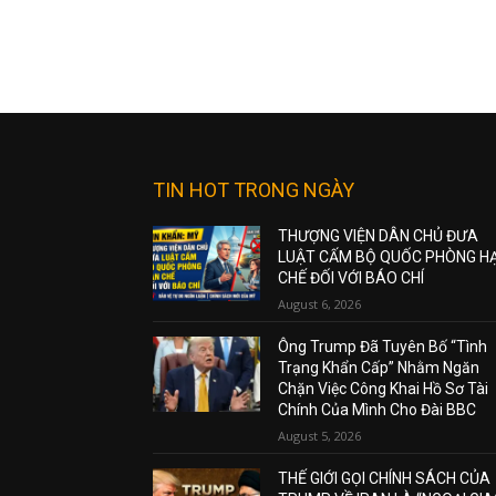
TIN HOT TRONG NGÀY
THƯỢNG VIỆN DÂN CHỦ ĐƯA
LUẬT CẤM BỘ QUỐC PHÒNG H
CHẾ ĐỐI VỚI BÁO CHÍ
August 6, 2026
Ông Trump Đã Tuyên Bố “Tình
Trạng Khẩn Cấp” Nhằm Ngăn
Chặn Việc Công Khai Hồ Sơ Tài
Chính Của Mình Cho Đài BBC
August 5, 2026
THẾ GIỚI GỌI CHÍNH SÁCH CỦA