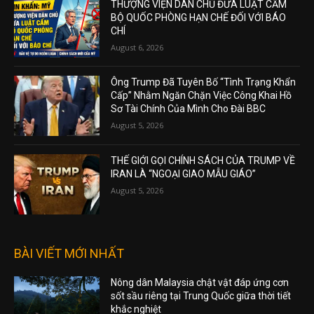
THƯỢNG VIỆN DÂN CHỦ ĐƯA LUẬT CẤM
BỘ QUỐC PHÒNG HẠN CHẾ ĐỐI VỚI BÁO
CHÍ
August 6, 2026
Ông Trump Đã Tuyên Bố “Tình Trạng Khẩn
Cấp” Nhằm Ngăn Chặn Việc Công Khai Hồ
Sơ Tài Chính Của Mình Cho Đài BBC
August 5, 2026
THẾ GIỚI GỌI CHÍNH SÁCH CỦA TRUMP VỀ
IRAN LÀ “NGOẠI GIAO MẪU GIÁO”
August 5, 2026
BÀI VIẾT MỚI NHẤT
Nông dân Malaysia chật vật đáp ứng cơn
sốt sầu riêng tại Trung Quốc giữa thời tiết
khắc nghiệt