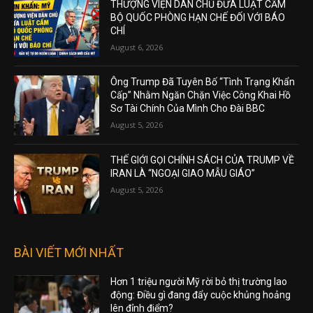
THƯỢNG VIỆN DÂN CHỦ ĐƯA LUẬT CẤM
BỘ QUỐC PHÒNG HẠN CHẾ ĐỐI VỚI BÁO
CHÍ
August 6, 2026
Ông Trump Đã Tuyên Bố “Tình Trạng Khẩn
Cấp” Nhằm Ngăn Chặn Việc Công Khai Hồ
Sơ Tài Chính Của Mình Cho Đài BBC
August 5, 2026
THẾ GIỚI GỌI CHÍNH SÁCH CỦA TRUMP VỀ
IRAN LÀ “NGOẠI GIAO MẪU GIÁO”
August 5, 2026
BÀI VIẾT MỚI NHẤT
Hơn 1 triệu người Mỹ rời bỏ thị trường lao
động: Điều gì đang đẩy cuộc khủng hoảng
lên đỉnh điểm?