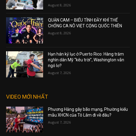
August 8, 2026
QUẬN CAM – BIỂU TÌNH ĐẦY KHÍ THẾ
CHỐNG CA NÔ VIỆT CỘNG QUỐC THIÊN
August 8, 2026
Hạn hán kỷ lục ở Puerto Rico: Hàng trăm
nghìn dân Mỹ “kêu trời”, Washington vẫn
ngó lơ?
August 7, 2026
VIDEO MỚI NHẤT
Phương Hằng gây bão mạng, Phường kiểu
mẫu XHCN của Tô Lâm đi về đâu?
August 7, 2026