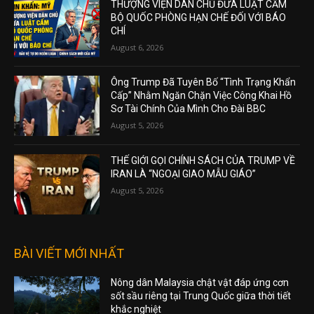
THƯỢNG VIỆN DÂN CHỦ ĐƯA LUẬT CẤM
BỘ QUỐC PHÒNG HẠN CHẾ ĐỐI VỚI BÁO
CHÍ
August 6, 2026
Ông Trump Đã Tuyên Bố “Tình Trạng Khẩn
Cấp” Nhằm Ngăn Chặn Việc Công Khai Hồ
Sơ Tài Chính Của Mình Cho Đài BBC
August 5, 2026
THẾ GIỚI GỌI CHÍNH SÁCH CỦA TRUMP VỀ
IRAN LÀ “NGOẠI GIAO MẪU GIÁO”
August 5, 2026
BÀI VIẾT MỚI NHẤT
Nông dân Malaysia chật vật đáp ứng cơn
sốt sầu riêng tại Trung Quốc giữa thời tiết
khắc nghiệt