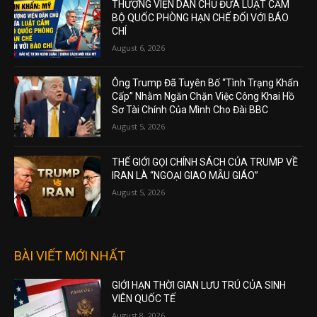
THƯỢNG VIỆN DÂN CHỦ ĐƯA LUẬT CẤM
BỘ QUỐC PHÒNG HẠN CHẾ ĐỐI VỚI BÁO
CHÍ
August 6, 2026
Ông Trump Đã Tuyên Bố “Tình Trạng Khẩn
Cấp” Nhằm Ngăn Chặn Việc Công Khai Hồ
Sơ Tài Chính Của Mình Cho Đài BBC
August 5, 2026
THẾ GIỚI GỌI CHÍNH SÁCH CỦA TRUMP VỀ
IRAN LÀ “NGOẠI GIAO MẪU GIÁO”
August 5, 2026
BÀI VIẾT MỚI NHẤT
GIỚI HẠN THỜI GIAN LƯU TRÚ CỦA SINH
VIÊN QUỐC TẾ
August 8, 2026