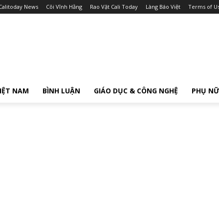
Calitoday News
Cõi Vĩnh Hằng
Rao Vặt Cali Today
Làng Báo Việt
Terms of U
IỆT NAM
BÌNH LUẬN
GIÁO DỤC & CÔNG NGHỆ
PHỤ N