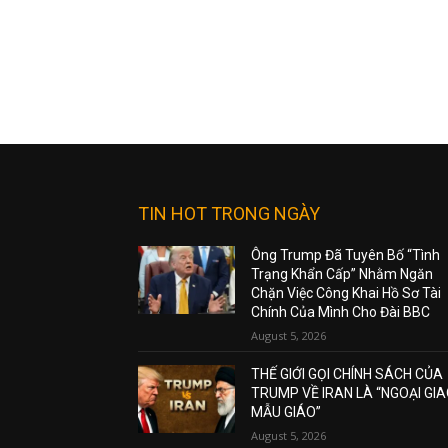
TIN HOT TRONG NGÀY
Ông Trump Đã Tuyên Bố “Tình
Trạng Khẩn Cấp” Nhằm Ngăn
Chặn Việc Công Khai Hồ Sơ Tài
Chính Của Mình Cho Đài BBC
August 5, 2026
THẾ GIỚI GỌI CHÍNH SÁCH CỦA
TRUMP VỀ IRAN LÀ “NGOẠI GI
MẪU GIÁO”
August 5, 2026