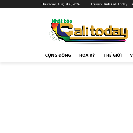
Thursday, August 6, 2026
Truyền Hình Cali Today
CỘNG ĐỒNG
HOA KỲ
THẾ GIỚI
V