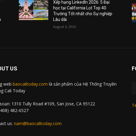
Xếp hạng LinkedIn 2026: 5 Đại
học tại California Lọt Top 40
Trường Tốt nhất cho Sự nghiệp
m
Lâu dài
August 6, 2026
OUT US
F
ng web
baocalitoday.com
là sản phẩm của Hệ Thống Truyền
g Cali Today
soạn: 1310 Tully Road #109, San Jose, CA 95122
Te
 (408) 482-6527
act us:
nam@baocalitoday.com