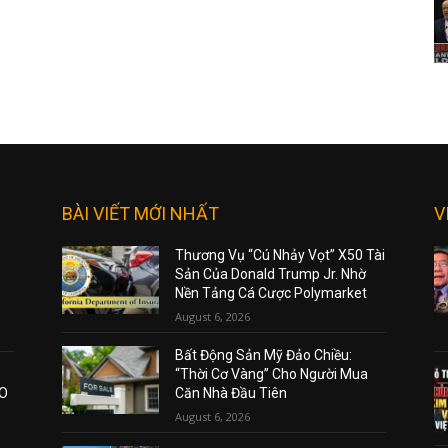
BÀI VIẾT MỚI NHẤT
V
Thương Vụ “Cú Nhảy Vọt” X50 Tài
Sản Của Donald Trump Jr. Nhờ
Nền Tảng Cá Cược Polymarket
August 6, 2026
Bất Động Sản Mỹ Đảo Chiều:
“Thời Cơ Vàng” Cho Người Mua
AO
Căn Nhà Đầu Tiên
August 6, 2026