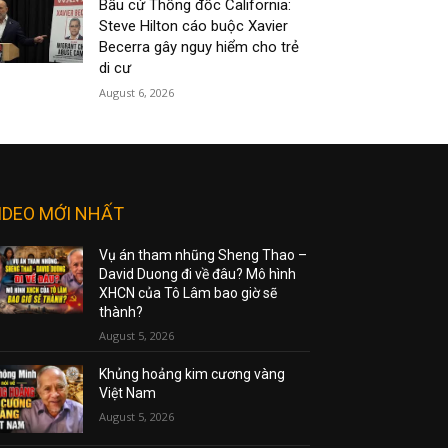
Bầu cử Thống đốc California:
Steve Hilton cáo buộc Xavier
Becerra gây nguy hiểm cho trẻ
di cư
August 6, 2026
IDEO MỚI NHẤT
Vụ án tham nhũng Sheng Thao –
David Duong đi về đâu? Mô hình
XHCN của Tô Lâm bao giờ sẽ
thành?
August 5, 2026
Khủng hoảng kim cương vàng
Việt Nam
August 5, 2026