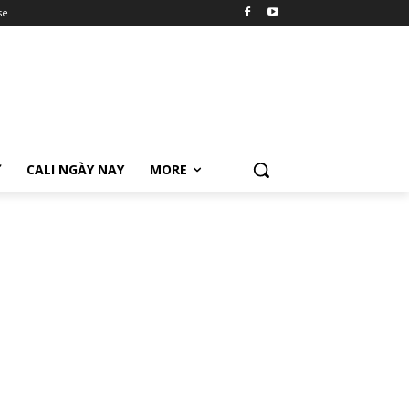
se
Ữ
CALI NGÀY NAY
MORE