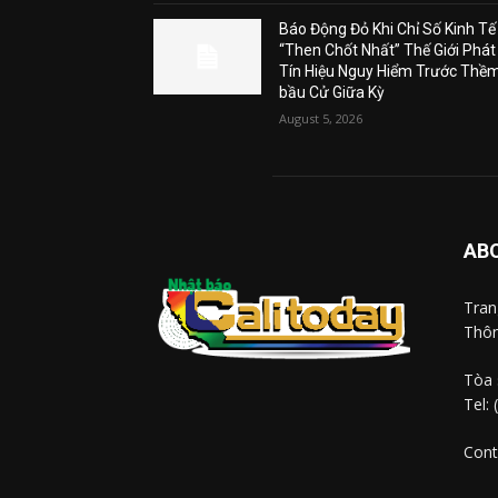
Báo Động Đỏ Khi Chỉ Số Kinh Tế
“Then Chốt Nhất” Thế Giới Phát
Tín Hiệu Nguy Hiểm Trước Thề
bầu Cử Giữa Kỳ
August 5, 2026
AB
Tra
Thôn
Tòa 
Tel:
Cont