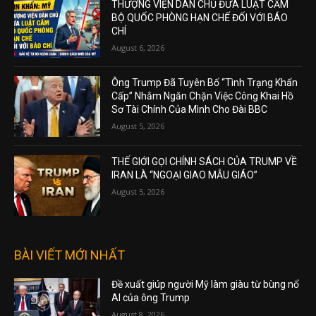
THƯỢNG VIỆN DÂN CHỦ ĐƯA LUẬT CẤM
BỘ QUỐC PHÒNG HẠN CHẾ ĐỐI VỚI BÁO
CHÍ
August 6, 2026
Ông Trump Đã Tuyên Bố “Tình Trạng Khẩn
Cấp” Nhằm Ngăn Chặn Việc Công Khai Hồ
Sơ Tài Chính Của Mình Cho Đài BBC
August 5, 2026
THẾ GIỚI GỌI CHÍNH SÁCH CỦA TRUMP VỀ
IRAN LÀ “NGOẠI GIAO MẪU GIÁO”
August 5, 2026
BÀI VIẾT MỚI NHẤT
Đề xuất giúp người Mỹ làm giàu từ bùng nổ
AI của ông Trump
August 8, 2026