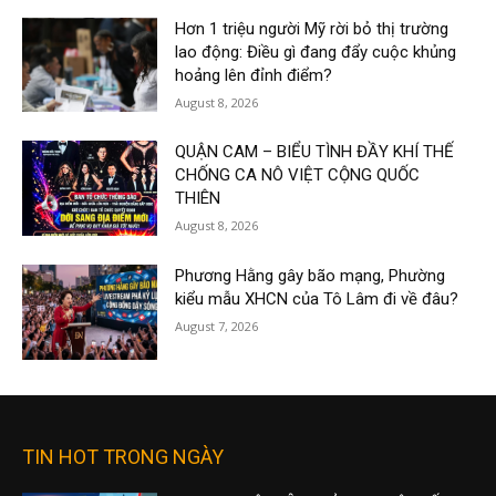
Hơn 1 triệu người Mỹ rời bỏ thị trường
lao động: Điều gì đang đẩy cuộc khủng
hoảng lên đỉnh điểm?
August 8, 2026
QUẬN CAM – BIỂU TÌNH ĐẦY KHÍ THẾ
CHỐNG CA NÔ VIỆT CỘNG QUỐC
THIÊN
August 8, 2026
Phương Hằng gây bão mạng, Phường
kiểu mẫu XHCN của Tô Lâm đi về đâu?
August 7, 2026
TIN HOT TRONG NGÀY