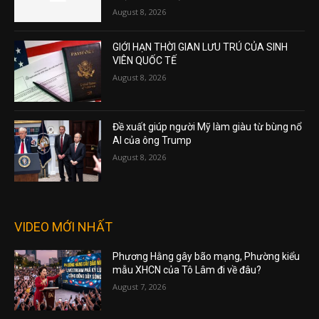
August 8, 2026
GIỚI HẠN THỜI GIAN LƯU TRÚ CỦA SINH
VIÊN QUỐC TẾ
August 8, 2026
Đề xuất giúp người Mỹ làm giàu từ bùng nổ
AI của ông Trump
August 8, 2026
VIDEO MỚI NHẤT
Phương Hằng gây bão mạng, Phường kiểu
mẫu XHCN của Tô Lâm đi về đâu?
August 7, 2026