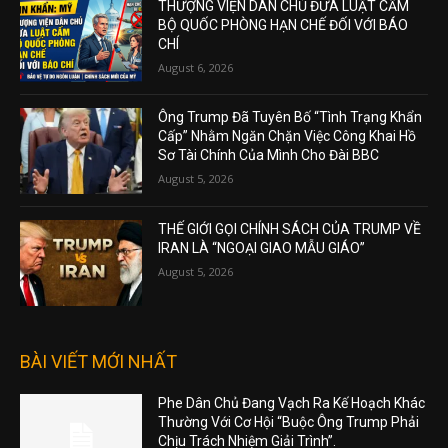
THƯỢNG VIỆN DÂN CHỦ ĐƯA LUẬT CẤM
BỘ QUỐC PHÒNG HẠN CHẾ ĐỐI VỚI BÁO
CHÍ
August 6, 2026
Ông Trump Đã Tuyên Bố “Tình Trạng Khẩn
Cấp” Nhằm Ngăn Chặn Việc Công Khai Hồ
Sơ Tài Chính Của Mình Cho Đài BBC
August 5, 2026
THẾ GIỚI GỌI CHÍNH SÁCH CỦA TRUMP VỀ
IRAN LÀ “NGOẠI GIAO MẪU GIÁO”
August 5, 2026
BÀI VIẾT MỚI NHẤT
Phe Dân Chủ Đang Vạch Ra Kế Hoạch Khác
Thường Với Cơ Hội “Buộc Ông Trump Phải
Chịu Trách Nhiệm Giải Trình”.