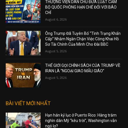
THƯỢNG VIỆN DÂN CHỦ ĐƯA LUẬT CẤM
BỘ QUỐC PHÒNG HẠN CHẾ ĐỐI VỚI BÁO
CHÍ
August 6, 2026
Ông Trump Đã Tuyên Bố “Tình Trạng Khẩn
Cấp” Nhằm Ngăn Chặn Việc Công Khai Hồ
Sơ Tài Chính Của Mình Cho Đài BBC
August 5, 2026
THẾ GIỚI GỌI CHÍNH SÁCH CỦA TRUMP VỀ
IRAN LÀ “NGOẠI GIAO MẪU GIÁO”
August 5, 2026
BÀI VIẾT MỚI NHẤT
Hạn hán kỷ lục ở Puerto Rico: Hàng trăm
nghìn dân Mỹ “kêu trời”, Washington vẫn
ngó lơ?