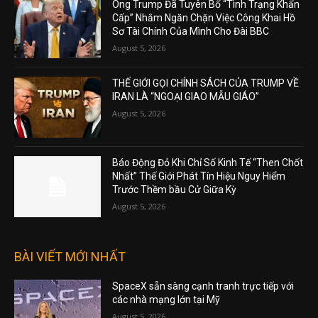
Ông Trump Đã Tuyên Bố “Tình Trạng Khẩn
Cấp” Nhằm Ngăn Chặn Việc Công Khai Hồ
Sơ Tài Chính Của Mình Cho Đài BBC
August 5, 2026
THẾ GIỚI GỌI CHÍNH SÁCH CỦA TRUMP VỀ
IRAN LÀ “NGOẠI GIAO MẪU GIÁO”
August 5, 2026
Báo Động Đỏ Khi Chỉ Số Kinh Tế “Then Chốt
Nhất” Thế Giới Phát Tín Hiệu Nguy Hiểm
Trước Thềm bầu Cử Giữa Kỳ
August 5, 2026
BÀI VIẾT MỚI NHẤT
SpaceX sẵn sàng cạnh tranh trực tiếp với
các nhà mạng lớn tại Mỹ
August 5, 2026