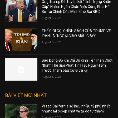
Ông Trump Đã Tuyên Bố “Tình Trạng Khẩn
Cấp” Nhằm Ngăn Chặn Việc Công Khai Hồ
Sơ Tài Chính Của Mình Cho Đài BBC
August 5, 2026
THẾ GIỚI GỌI CHÍNH SÁCH CỦA TRUMP VỀ
IRAN LÀ “NGOẠI GIAO MẪU GIÁO”
August 5, 2026
Báo Động Đỏ Khi Chỉ Số Kinh Tế “Then Chốt
Nhất” Thế Giới Phát Tín Hiệu Nguy Hiểm
Trước Thềm bầu Cử Giữa Kỳ
August 5, 2026
BÀI VIẾT MỚI NHẤT
Vì sao California sở hữu nhiều tỷ phú nhất
nhưng lại bị xếp chót về tự do từ thiện?
August 6, 2026