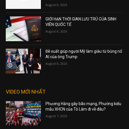
August 8, 2026
GIỚI HẠN THỜI GIAN LƯU TRÚ CỦA SINH
VIÊN QUỐC TẾ
August 8, 2026
Đề xuất giúp người Mỹ làm giàu từ bùng nổ
AI của ông Trump
August 8, 2026
VIDEO MỚI NHẤT
Phương Hằng gây bão mạng, Phường kiểu
mẫu XHCN của Tô Lâm đi về đâu?
August 7, 2026