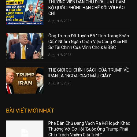
THƯỢNG VIỆN DÂN CHỦ ĐƯA LUẬT CẤM
BỘ QUỐC PHÒNG HẠN CHẾ ĐỐI VỚI BÁO
CHÍ
August 6, 2026
Ông Trump Đã Tuyên Bố “Tình Trạng Khẩn
Cấp” Nhằm Ngăn Chặn Việc Công Khai Hồ
Sơ Tài Chính Của Mình Cho Đài BBC
August 5, 2026
THẾ GIỚI GỌI CHÍNH SÁCH CỦA TRUMP VỀ
IRAN LÀ “NGOẠI GIAO MẪU GIÁO”
August 5, 2026
BÀI VIẾT MỚI NHẤT
Phe Dân Chủ Đang Vạch Ra Kế Hoạch Khác
Thường Với Cơ Hội “Buộc Ông Trump Phải
Chịu Trách Nhiệm Giải Trình”.