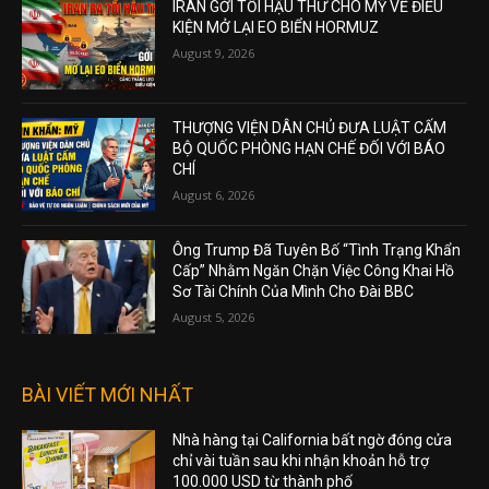
IRAN GỞI TỐI HẬU THƯ CHO MỸ VỀ ĐIỀU
KIỆN MỞ LẠI EO BIỂN HORMUZ
August 9, 2026
THƯỢNG VIỆN DÂN CHỦ ĐƯA LUẬT CẤM
BỘ QUỐC PHÒNG HẠN CHẾ ĐỐI VỚI BÁO
CHÍ
August 6, 2026
Ông Trump Đã Tuyên Bố “Tình Trạng Khẩn
Cấp” Nhằm Ngăn Chặn Việc Công Khai Hồ
Sơ Tài Chính Của Mình Cho Đài BBC
August 5, 2026
BÀI VIẾT MỚI NHẤT
Nhà hàng tại California bất ngờ đóng cửa
chỉ vài tuần sau khi nhận khoản hỗ trợ
100.000 USD từ thành phố