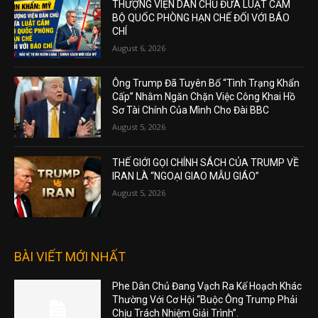
THƯỢNG VIỆN DÂN CHỦ ĐƯA LUẬT CẤM
BỘ QUỐC PHÒNG HẠN CHẾ ĐỐI VỚI BÁO
CHÍ
August 6, 2026
Ông Trump Đã Tuyên Bố “Tình Trạng Khẩn
Cấp” Nhằm Ngăn Chặn Việc Công Khai Hồ
Sơ Tài Chính Của Mình Cho Đài BBC
August 5, 2026
THẾ GIỚI GỌI CHÍNH SÁCH CỦA TRUMP VỀ
IRAN LÀ “NGOẠI GIAO MẪU GIÁO”
August 5, 2026
BÀI VIẾT MỚI NHẤT
Phe Dân Chủ Đang Vạch Ra Kế Hoạch Khác
Thường Với Cơ Hội “Buộc Ông Trump Phải
Chịu Trách Nhiệm Giải Trình”.