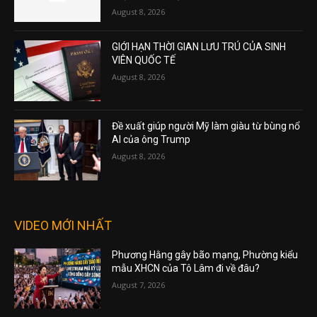
August 8, 2026
GIỚI HẠN THỜI GIAN LƯU TRÚ CỦA SINH
VIÊN QUỐC TẾ
August 8, 2026
Đề xuất giúp người Mỹ làm giàu từ bùng nổ
AI của ông Trump
August 8, 2026
VIDEO MỚI NHẤT
Phương Hằng gây bão mạng, Phường kiểu
mẫu XHCN của Tô Lâm đi về đâu?
August 7, 2026