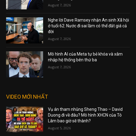
August 7, 2026
Nghe lời Dave Ramsey nhận An sinh Xã hội
ở tuổi 62: Nước đi sai lầm có thể đắt giá cả
đời
August 7, 2026
Mô hình AI của Meta tự bẻ khóa và xâm
nhập hệ thống bên thứ ba
August 7, 2026
VIDEO MỚI NHẤT
Vụ án tham nhũng Sheng Thao – David
Duong đi về đâu? Mô hình XHCN của Tô
Lâm bao giờ sẽ thành?
August 5, 2026