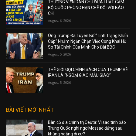
THƯỢNG VIỆN DÂN CHỦ ĐƯA LUẬT CẤM
BỘ QUỐC PHÒNG HẠN CHẾ ĐỐI VỚI BÁO
CHÍ
August 6, 2026
Ông Trump Đã Tuyên Bố “Tình Trạng Khẩn
Cấp” Nhằm Ngăn Chặn Việc Công Khai Hồ
Sơ Tài Chính Của Mình Cho Đài BBC
August 5, 2026
THẾ GIỚI GỌI CHÍNH SÁCH CỦA TRUMP VỀ
IRAN LÀ “NGOẠI GIAO MẪU GIÁO”
August 5, 2026
BÀI VIẾT MỚI NHẤT
Bàn cờ địa chính trị Ceuta: Vì sao tình báo
Trung Quốc nghi ngờ Mossad đứng sau
khủng hoảng di cư?