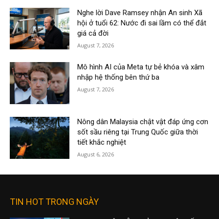
Nghe lời Dave Ramsey nhận An sinh Xã
hội ở tuổi 62: Nước đi sai lầm có thể đắt
giá cả đời
August 7, 2026
Mô hình AI của Meta tự bẻ khóa và xâm
nhập hệ thống bên thứ ba
August 7, 2026
Nông dân Malaysia chật vật đáp ứng cơn
sốt sầu riêng tại Trung Quốc giữa thời
tiết khắc nghiệt
August 6, 2026
TIN HOT TRONG NGÀY