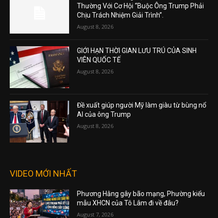
Thường Với Cơ Hội “Buộc Ông Trump Phải
Chịu Trách Nhiệm Giải Trình”.
August 8, 2026
GIỚI HẠN THỜI GIAN LƯU TRÚ CỦA SINH
VIÊN QUỐC TẾ
August 8, 2026
Đề xuất giúp người Mỹ làm giàu từ bùng nổ
AI của ông Trump
August 8, 2026
VIDEO MỚI NHẤT
Phương Hằng gây bão mạng, Phường kiểu
mẫu XHCN của Tô Lâm đi về đâu?
August 7, 2026