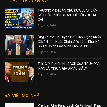
TIN HOT TRONG NGÀY
THƯỢNG VIỆN DÂN CHỦ ĐƯA LUẬT CẤM
BỘ QUỐC PHÒNG HẠN CHẾ ĐỐI VỚI BÁO
CHÍ
August 6, 2026
Ông Trump Đã Tuyên Bố “Tình Trạng Khẩn
Cấp” Nhằm Ngăn Chặn Việc Công Khai Hồ
Sơ Tài Chính Của Mình Cho Đài BBC
August 5, 2026
THẾ GIỚI GỌI CHÍNH SÁCH CỦA TRUMP VỀ
IRAN LÀ “NGOẠI GIAO MẪU GIÁO”
August 5, 2026
BÀI VIẾT MỚI NHẤT
Phe Dân Chủ Đang Vạch Ra Kế Hoạch Khác