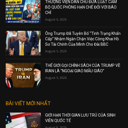
THƯỢNG VIỆN DÂN CHỦ ĐƯA LUẬT CẤM
BỘ QUỐC PHÒNG HẠN CHẾ ĐỐI VỚI BÁO
CHÍ
August 6, 2026
Ông Trump Đã Tuyên Bố “Tình Trạng Khẩn
Cấp” Nhằm Ngăn Chặn Việc Công Khai Hồ
Sơ Tài Chính Của Mình Cho Đài BBC
August 5, 2026
THẾ GIỚI GỌI CHÍNH SÁCH CỦA TRUMP VỀ
IRAN LÀ “NGOẠI GIAO MẪU GIÁO”
August 5, 2026
BÀI VIẾT MỚI NHẤT
GIỚI HẠN THỜI GIAN LƯU TRÚ CỦA SINH
VIÊN QUỐC TẾ
August 8, 2026