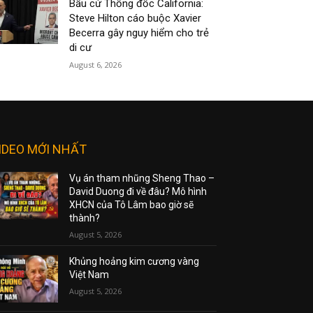
Bầu cử Thống đốc California:
Steve Hilton cáo buộc Xavier
Becerra gây nguy hiểm cho trẻ
di cư
August 6, 2026
IDEO MỚI NHẤT
Vụ án tham nhũng Sheng Thao –
David Duong đi về đâu? Mô hình
XHCN của Tô Lâm bao giờ sẽ
thành?
August 5, 2026
Khủng hoảng kim cương vàng
Việt Nam
August 5, 2026