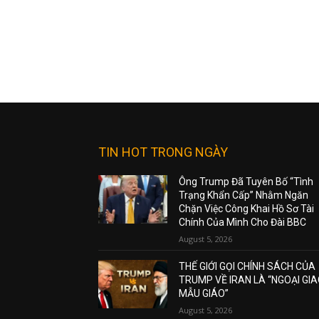
TIN HOT TRONG NGÀY
Ông Trump Đã Tuyên Bố “Tình
Trạng Khẩn Cấp” Nhằm Ngăn
Chặn Việc Công Khai Hồ Sơ Tài
Chính Của Mình Cho Đài BBC
August 5, 2026
THẾ GIỚI GỌI CHÍNH SÁCH CỦA
TRUMP VỀ IRAN LÀ “NGOẠI GI
MẪU GIÁO”
August 5, 2026