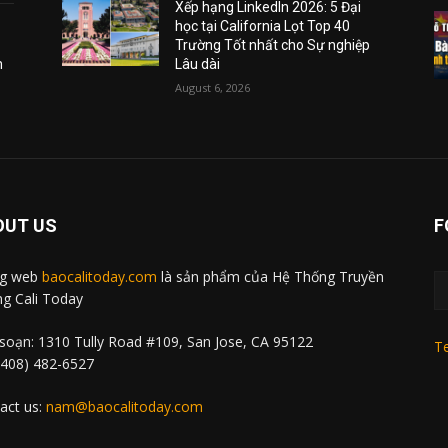
Xếp hạng LinkedIn 2026: 5 Đại
học tại California Lọt Top 40
Trường Tốt nhất cho Sự nghiệp
m
Lâu dài
August 6, 2026
OUT US
F
ng web
baocalitoday.com
là sản phẩm của Hệ Thống Truyền
g Cali Today
soạn: 1310 Tully Road #109, San Jose, CA 95122
Te
 (408) 482-6527
act us:
nam@baocalitoday.com