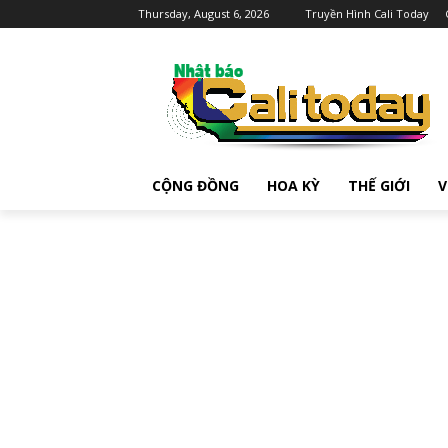
Thursday, August 6, 2026
Truyền Hình Cali Today
CỘNG ĐỒNG
HOA KỲ
THẾ GIỚI
V