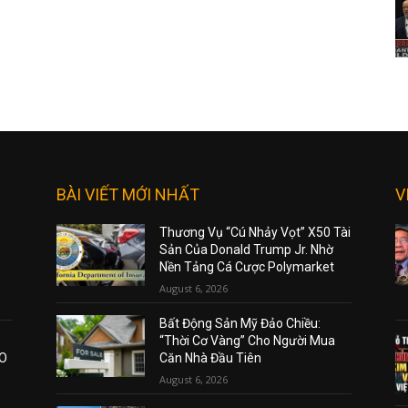
BÀI VIẾT MỚI NHẤT
V
Thương Vụ “Cú Nhảy Vọt” X50 Tài
Sản Của Donald Trump Jr. Nhờ
Nền Tảng Cá Cược Polymarket
August 6, 2026
Bất Động Sản Mỹ Đảo Chiều:
“Thời Cơ Vàng” Cho Người Mua
AO
Căn Nhà Đầu Tiên
August 6, 2026