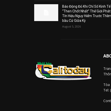
Báo Động Đỏ Khi Chỉ Số Kinh Tế
“Then Chốt Nhất” Thế Giới Phát
Tín Hiệu Nguy Hiểm Trước Thề
bầu Cử Giữa Kỳ
August 5, 2026
AB
Tra
Thôn
Tòa 
Tel:
Cont