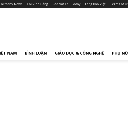
Calitoday News
Cõi Vĩnh Hằng
Rao Vặt Cali Today
Làng Báo Việt
Terms of U
IỆT NAM
BÌNH LUẬN
GIÁO DỤC & CÔNG NGHỆ
PHỤ N