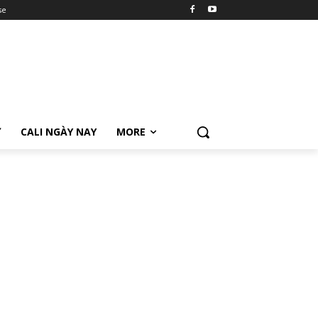
se
Ữ
CALI NGÀY NAY
MORE