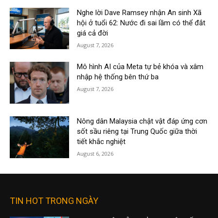
Nghe lời Dave Ramsey nhận An sinh Xã
hội ở tuổi 62: Nước đi sai lầm có thể đắt
giá cả đời
August 7, 2026
Mô hình AI của Meta tự bẻ khóa và xâm
nhập hệ thống bên thứ ba
August 7, 2026
Nông dân Malaysia chật vật đáp ứng cơn
sốt sầu riêng tại Trung Quốc giữa thời
tiết khắc nghiệt
August 6, 2026
TIN HOT TRONG NGÀY