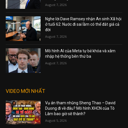
August 7, 2026
Nghe lời Dave Ramsey nhận An sinh Xã hội
ở tuổi 62: Nước đi sai lầm có thể đắt giá cả
đời
August 7, 2026
Mô hình AI của Meta tự bẻ khóa và xâm
nhập hệ thống bên thứ ba
August 7, 2026
VIDEO MỚI NHẤT
Vụ án tham nhũng Sheng Thao – David
Duong đi về đâu? Mô hình XHCN của Tô
Lâm bao giờ sẽ thành?
August 5, 2026