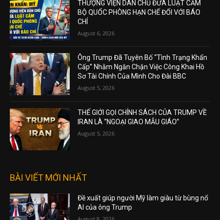
THƯỢNG VIỆN DÂN CHỦ ĐƯA LUẬT CẤM
BỘ QUỐC PHÒNG HẠN CHẾ ĐỐI VỚI BÁO
CHÍ
August 6, 2026
Ông Trump Đã Tuyên Bố “Tình Trạng Khẩn
Cấp” Nhằm Ngăn Chặn Việc Công Khai Hồ
Sơ Tài Chính Của Mình Cho Đài BBC
August 5, 2026
THẾ GIỚI GỌI CHÍNH SÁCH CỦA TRUMP VỀ
IRAN LÀ “NGOẠI GIAO MẪU GIÁO”
August 5, 2026
BÀI VIẾT MỚI NHẤT
Đề xuất giúp người Mỹ làm giàu từ bùng nổ
AI của ông Trump
August 8, 2026