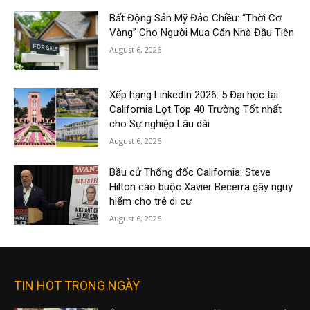
Bất Động Sản Mỹ Đảo Chiều: “Thời Cơ
Vàng” Cho Người Mua Căn Nhà Đầu Tiên
August 6, 2026
Xếp hạng LinkedIn 2026: 5 Đại học tại
California Lọt Top 40 Trường Tốt nhất
cho Sự nghiệp Lâu dài
August 6, 2026
Bầu cử Thống đốc California: Steve
Hilton cáo buộc Xavier Becerra gây nguy
hiểm cho trẻ di cư
August 6, 2026
TIN HOT TRONG NGÀY