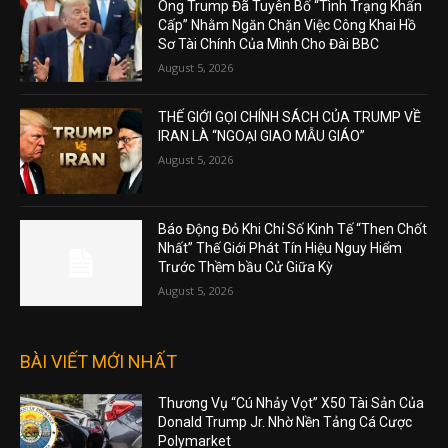
Ông Trump Đã Tuyên Bố “Tình Trạng Khẩn
Cấp” Nhằm Ngăn Chặn Việc Công Khai Hồ
Sơ Tài Chính Của Mình Cho Đài BBC
August 5, 2026
THẾ GIỚI GỌI CHÍNH SÁCH CỦA TRUMP VỀ
IRAN LÀ “NGOẠI GIAO MẪU GIÁO”
August 5, 2026
Báo Động Đỏ Khi Chỉ Số Kinh Tế “Then Chốt
Nhất” Thế Giới Phát Tín Hiệu Nguy Hiểm
Trước Thềm bầu Cử Giữa Kỳ
August 5, 2026
BÀI VIẾT MỚI NHẤT
Thương Vụ “Cú Nhảy Vọt” X50 Tài Sản Của
Donald Trump Jr. Nhờ Nền Tảng Cá Cược
Polymarket