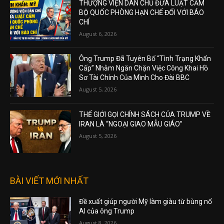
THƯỢNG VIỆN DÂN CHỦ ĐƯA LUẬT CẤM
BỘ QUỐC PHÒNG HẠN CHẾ ĐỐI VỚI BÁO
CHÍ
August 6, 2026
Ông Trump Đã Tuyên Bố “Tình Trạng Khẩn
Cấp” Nhằm Ngăn Chặn Việc Công Khai Hồ
Sơ Tài Chính Của Mình Cho Đài BBC
August 5, 2026
THẾ GIỚI GỌI CHÍNH SÁCH CỦA TRUMP VỀ
IRAN LÀ “NGOẠI GIAO MẪU GIÁO”
August 5, 2026
BÀI VIẾT MỚI NHẤT
Đề xuất giúp người Mỹ làm giàu từ bùng nổ
AI của ông Trump
August 8, 2026