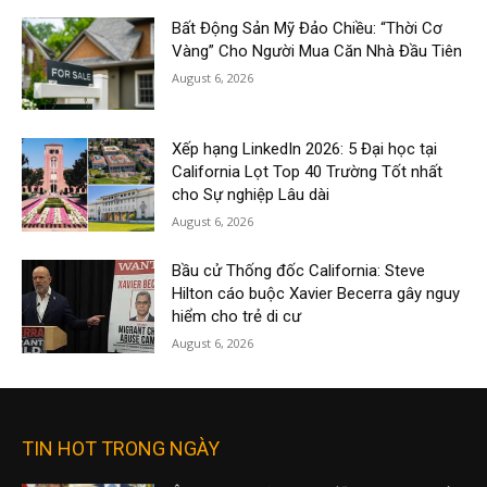
Bất Động Sản Mỹ Đảo Chiều: “Thời Cơ
Vàng” Cho Người Mua Căn Nhà Đầu Tiên
August 6, 2026
Xếp hạng LinkedIn 2026: 5 Đại học tại
California Lọt Top 40 Trường Tốt nhất
cho Sự nghiệp Lâu dài
August 6, 2026
Bầu cử Thống đốc California: Steve
Hilton cáo buộc Xavier Becerra gây nguy
hiểm cho trẻ di cư
August 6, 2026
TIN HOT TRONG NGÀY