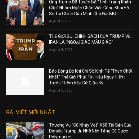
Ông Trump Đã Tuyên Bố “Tình Trạng Khẩn
Cấp” Nhằm Ngăn Chặn Việc Công Khai Hồ
Sơ Tài Chính Của Mình Cho Đài BBC
August 5, 2026
THẾ GIỚI GỌI CHÍNH SÁCH CỦA TRUMP VỀ
IRAN LÀ “NGOẠI GIAO MẪU GIÁO”
August 5, 2026
Báo Động Đỏ Khi Chỉ Số Kinh Tế “Then Chốt
Nhất” Thế Giới Phát Tín Hiệu Nguy Hiểm
Trước Thềm bầu Cử Giữa Kỳ
August 5, 2026
BÀI VIẾT MỚI NHẤT
Thương Vụ “Cú Nhảy Vọt” X50 Tài Sản Của
Donald Trump Jr. Nhờ Nền Tảng Cá Cược
Polymarket