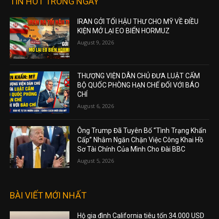
TIN HOT TRONG NGÀY
IRAN GỞI TỐI HẬU THƯ CHO MỸ VỀ ĐIỀU
KIỆN MỞ LẠI EO BIỂN HORMUZ
August 9, 2026
THƯỢNG VIỆN DÂN CHỦ ĐƯA LUẬT CẤM
BỘ QUỐC PHÒNG HẠN CHẾ ĐỐI VỚI BÁO
CHÍ
August 6, 2026
Ông Trump Đã Tuyên Bố “Tình Trạng Khẩn
Cấp” Nhằm Ngăn Chặn Việc Công Khai Hồ
Sơ Tài Chính Của Mình Cho Đài BBC
August 5, 2026
BÀI VIẾT MỚI NHẤT
Hộ gia đình California tiêu tốn 34.000 USD