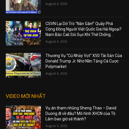
August 6, 2026
CSVN Lại Dở Trò “Nắn Gân!” Quấy Phá
Cộng Đồng Người Việt Quốc Gia Hải Ngoại?
Nam Bắc Cali Sôi Sục Khí Thế Chống...
August 6, 2026
Thương Vụ “Cú Nhảy Vọt” X50 Tài Sản Của
Donald Trump Jr. Nhờ Nền Tảng Cá Cược
Polymarket
August 6, 2026
VIDEO MỚI NHẤT
Vụ án tham nhũng Sheng Thao – David
Duong đi về đâu? Mô hình XHCN của Tô
Lâm bao giờ sẽ thành?
August 5, 2026