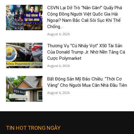
CSVN Lại Dở Trò “Nắn Gân!” Quấy Phá
Cộng Đồng Người Việt Quốc Gia Hải
Ngoại? Nam Bắc Cali Sôi Sục Khí Thế
Chống...
August 6, 2026
Thương Vụ “Cú Nhảy Vọt” X50 Tài Sản
Của Donald Trump Jr. Nhờ Nền Tảng Cá
Cược Polymarket
August 6, 2026
Bất Động Sản Mỹ Đảo Chiều: “Thời Cơ
Vàng” Cho Người Mua Căn Nhà Đầu Tiên
August 6, 2026
TIN HOT TRONG NGÀY