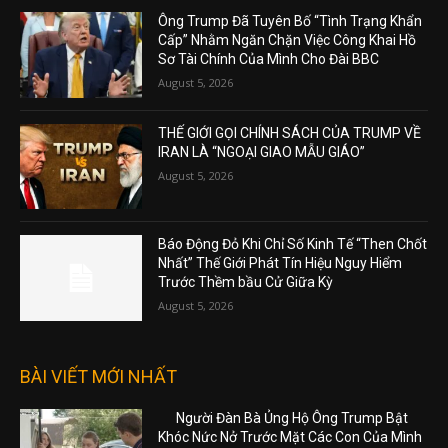
Ông Trump Đã Tuyên Bố “Tình Trạng Khẩn
Cấp” Nhằm Ngăn Chặn Việc Công Khai Hồ
Sơ Tài Chính Của Mình Cho Đài BBC
August 5, 2026
THẾ GIỚI GỌI CHÍNH SÁCH CỦA TRUMP VỀ
IRAN LÀ “NGOẠI GIAO MẪU GIÁO”
August 5, 2026
Báo Động Đỏ Khi Chỉ Số Kinh Tế “Then Chốt
Nhất” Thế Giới Phát Tín Hiệu Nguy Hiểm
Trước Thềm bầu Cử Giữa Kỳ
August 5, 2026
BÀI VIẾT MỚI NHẤT
Người Đàn Bà Ủng Hộ Ông Trump Bật
Khóc Nức Nở Trước Mặt Các Con Của Mình