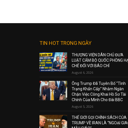
TIN HOT TRONG NGÀY
THƯỢNG VIỆN DÂN CHỦ ĐƯA
LUẬT CẤM BỘ QUỐC PHÒNG H
CHẾ ĐỐI VỚI BÁO CHÍ
August 6, 2026
Ông Trump Đã Tuyên Bố “Tình
Trạng Khẩn Cấp” Nhằm Ngăn
Chặn Việc Công Khai Hồ Sơ Tài
Chính Của Mình Cho Đài BBC
August 5, 2026
THẾ GIỚI GỌI CHÍNH SÁCH CỦA
TRUMP VỀ IRAN LÀ “NGOẠI GI