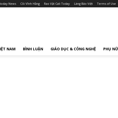
itoday News
Cõi Vĩnh Hằng
Rao Vặt Cali Today
Làng Báo Việt
Terms of Use
IỆT NAM
BÌNH LUẬN
GIÁO DỤC & CÔNG NGHỆ
PHỤ N