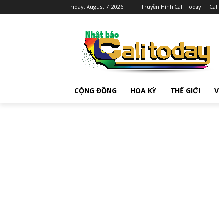
Friday, August 7, 2026
Truyền Hình Cali Today
Cal
CỘNG ĐỒNG
HOA KỲ
THẾ GIỚI
V