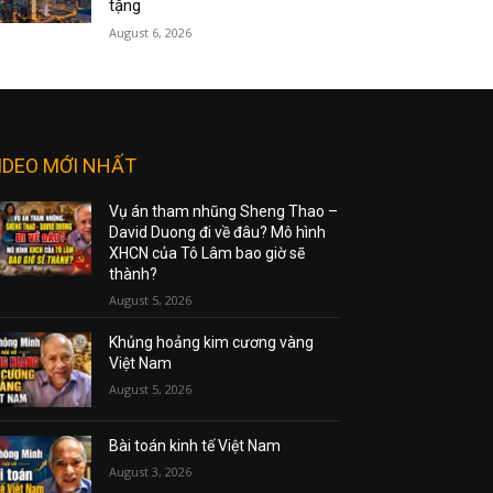
tặng
August 6, 2026
IDEO MỚI NHẤT
Vụ án tham nhũng Sheng Thao –
David Duong đi về đâu? Mô hình
XHCN của Tô Lâm bao giờ sẽ
thành?
August 5, 2026
Khủng hoảng kim cương vàng
Việt Nam
August 5, 2026
Bài toán kinh tế Việt Nam
August 3, 2026