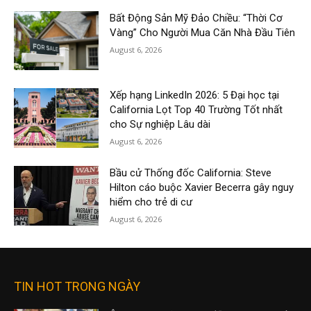
Bất Động Sản Mỹ Đảo Chiều: “Thời Cơ
Vàng” Cho Người Mua Căn Nhà Đầu Tiên
August 6, 2026
Xếp hạng LinkedIn 2026: 5 Đại học tại
California Lọt Top 40 Trường Tốt nhất
cho Sự nghiệp Lâu dài
August 6, 2026
Bầu cử Thống đốc California: Steve
Hilton cáo buộc Xavier Becerra gây nguy
hiểm cho trẻ di cư
August 6, 2026
TIN HOT TRONG NGÀY