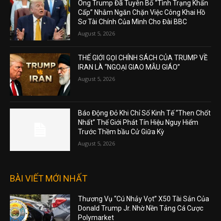
Ông Trump Đã Tuyên Bố “Tình Trạng Khẩn
Cấp” Nhằm Ngăn Chặn Việc Công Khai Hồ
Sơ Tài Chính Của Mình Cho Đài BBC
August 5, 2026
THẾ GIỚI GỌI CHÍNH SÁCH CỦA TRUMP VỀ
IRAN LÀ “NGOẠI GIAO MẪU GIÁO”
August 5, 2026
Báo Động Đỏ Khi Chỉ Số Kinh Tế “Then Chốt
Nhất” Thế Giới Phát Tín Hiệu Nguy Hiểm
Trước Thềm bầu Cử Giữa Kỳ
August 5, 2026
BÀI VIẾT MỚI NHẤT
Thương Vụ “Cú Nhảy Vọt” X50 Tài Sản Của
Donald Trump Jr. Nhờ Nền Tảng Cá Cược
Polymarket