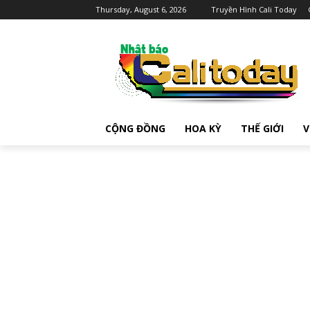
Thursday, August 6, 2026
Truyền Hình Cali Today
CỘNG ĐỒNG
HOA KỲ
THẾ GIỚI
V