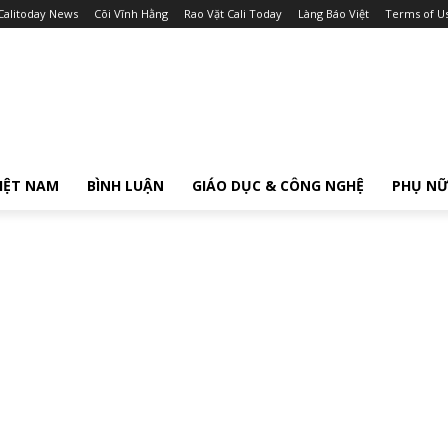
Calitoday News
Cõi Vĩnh Hằng
Rao Vặt Cali Today
Làng Báo Việt
Terms of U
IỆT NAM
BÌNH LUẬN
GIÁO DỤC & CÔNG NGHỆ
PHỤ N