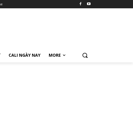
se
Ữ
CALI NGÀY NAY
MORE