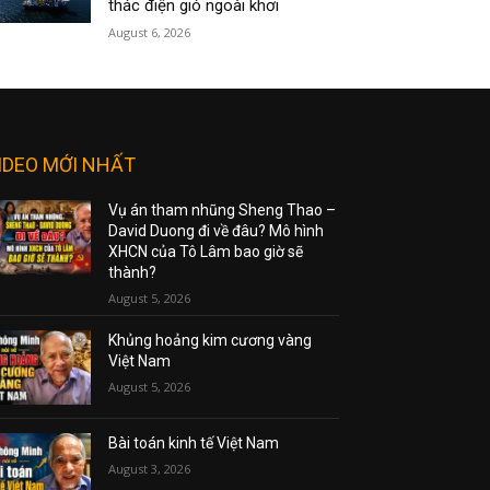
thác điện gió ngoài khơi
August 6, 2026
IDEO MỚI NHẤT
Vụ án tham nhũng Sheng Thao –
David Duong đi về đâu? Mô hình
XHCN của Tô Lâm bao giờ sẽ
thành?
August 5, 2026
Khủng hoảng kim cương vàng
Việt Nam
August 5, 2026
Bài toán kinh tế Việt Nam
August 3, 2026