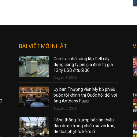
BÀI VIẾT MỚI NHẤT
V
Con trai nhà sáng lập Dell xây
dựng công ty pin gia đình trị giá
13 tỷ USD ở tuổi 30
August 6, 2026
Ủy ban Thượng viện Mỹ bỏ phiếu
buộc tội khinh thị Quốc hội đối với
AO
ông Anthony Fauci
August 6, 2026
Tổng thống Trump bác tin thiếu
đạn dược trong chiến sự với Iran,
đe dọa phạt tù kẻ rò rỉ