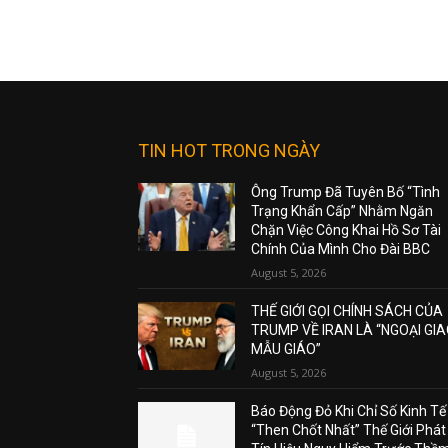
TIN HOT TRONG NGÀY
Ông Trump Đã Tuyên Bố “Tình
Trạng Khẩn Cấp” Nhằm Ngăn
Chặn Việc Công Khai Hồ Sơ Tài
Chính Của Mình Cho Đài BBC
August 5, 2026
THẾ GIỚI GỌI CHÍNH SÁCH CỦA
TRUMP VỀ IRAN LÀ “NGOẠI GI
MẪU GIÁO”
August 5, 2026
Báo Động Đỏ Khi Chỉ Số Kinh Tế
“Then Chốt Nhất” Thế Giới Phát