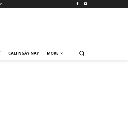
se
Ữ
CALI NGÀY NAY
MORE