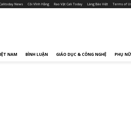
Calitoday News
Cõi Vĩnh Hằng
Rao Vặt Cali Today
Làng Báo Việt
Terms of U
IỆT NAM
BÌNH LUẬN
GIÁO DỤC & CÔNG NGHỆ
PHỤ N