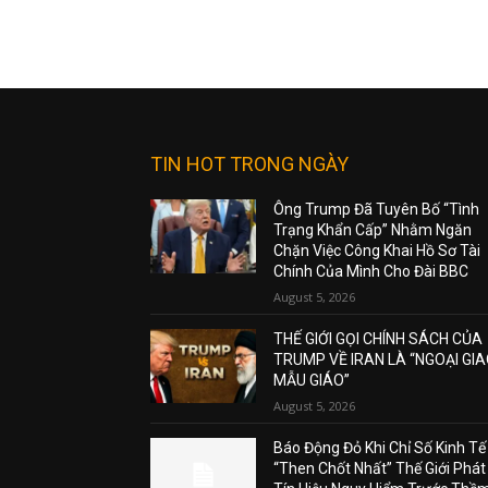
TIN HOT TRONG NGÀY
Ông Trump Đã Tuyên Bố “Tình
Trạng Khẩn Cấp” Nhằm Ngăn
Chặn Việc Công Khai Hồ Sơ Tài
Chính Của Mình Cho Đài BBC
August 5, 2026
THẾ GIỚI GỌI CHÍNH SÁCH CỦA
TRUMP VỀ IRAN LÀ “NGOẠI GI
MẪU GIÁO”
August 5, 2026
Báo Động Đỏ Khi Chỉ Số Kinh Tế
“Then Chốt Nhất” Thế Giới Phát