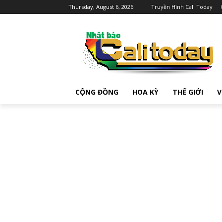
Thursday, August 6, 2026
Truyền Hình Cali Today
CỘNG ĐỒNG
HOA KỲ
THẾ GIỚI
V