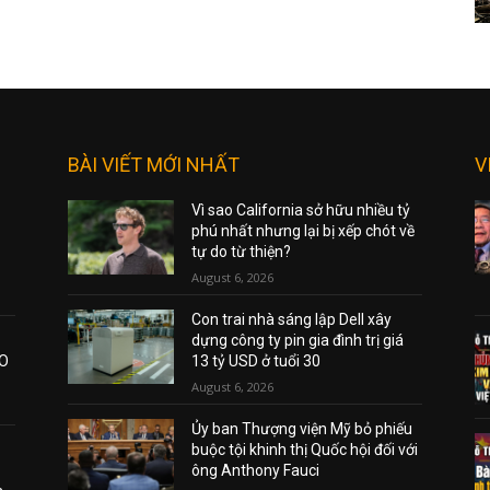
BÀI VIẾT MỚI NHẤT
V
Vì sao California sở hữu nhiều tỷ
phú nhất nhưng lại bị xếp chót về
tự do từ thiện?
August 6, 2026
Con trai nhà sáng lập Dell xây
dựng công ty pin gia đình trị giá
AO
13 tỷ USD ở tuổi 30
August 6, 2026
Ủy ban Thượng viện Mỹ bỏ phiếu
buộc tội khinh thị Quốc hội đối với
ông Anthony Fauci