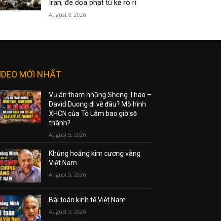
Iran, đe dọa phạt tù kẻ rò rỉ
August 6, 2026
IDEO MỚI NHẤT
Vụ án tham nhũng Sheng Thao –
David Duong đi về đâu? Mô hình
XHCN của Tô Lâm bao giờ sẽ
thành?
August 5, 2026
Khủng hoảng kim cương vàng
Việt Nam
August 5, 2026
Bài toán kinh tế Việt Nam
August 3, 2026