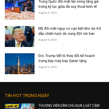
Trung Quốc đối mặt làn sóng tăng giá
trứng kỷ lục giữa đà suy thoái kinh tế
August 6, 2026
Mỹ đối mặt nguy cơ cạn kiệt kho dự trữ
dầu chiến lược do xung đột với Iran
August 6, 2026
Eric Trump tiết lộ thay đổi kế hoạch
trưng bày máy bay Qatari tặng
August 6, 2026
TIN HOT TRONG NGÀY
THƯỢNG VIỆN DÂN CHỦ ĐƯA LUẬT CẤM