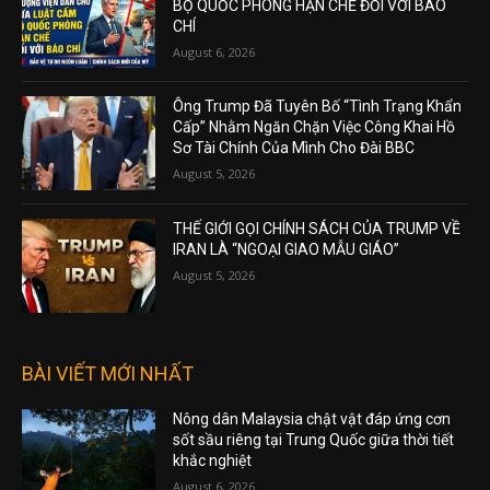
BỘ QUỐC PHÒNG HẠN CHẾ ĐỐI VỚI BÁO
CHÍ
August 6, 2026
Ông Trump Đã Tuyên Bố “Tình Trạng Khẩn
Cấp” Nhằm Ngăn Chặn Việc Công Khai Hồ
Sơ Tài Chính Của Mình Cho Đài BBC
August 5, 2026
THẾ GIỚI GỌI CHÍNH SÁCH CỦA TRUMP VỀ
IRAN LÀ “NGOẠI GIAO MẪU GIÁO”
August 5, 2026
BÀI VIẾT MỚI NHẤT
Nông dân Malaysia chật vật đáp ứng cơn
sốt sầu riêng tại Trung Quốc giữa thời tiết
khắc nghiệt
August 6, 2026