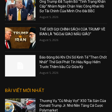
Ông Trump Đã Tuyên Bố “Tình Trạng Khẩn
Cấp” Nhằm Ngăn Chặn Việc Công Khai Hồ
Sơ Tài Chính Của Mình Cho Đài BBC
August 5, 2026
THẾ GIỚI GỌI CHÍNH SÁCH CỦA TRUMP VỀ
IRAN LÀ “NGOẠI GIAO MẪU GIÁO”
August 5, 2026
Báo Động Đỏ Khi Chỉ Số Kinh Tế “Then Chốt
Nhất” Thế Giới Phát Tín Hiệu Nguy Hiểm
Trước Thềm bầu Cử Giữa Kỳ
August 5, 2026
BÀI VIẾT MỚI NHẤT
Thương Vụ “Cú Nhảy Vọt” X50 Tài Sản Của
Donald Trump Jr. Nhờ Nền Tảng Cá Cược
Polymarket