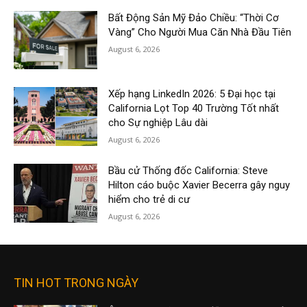
Bất Động Sản Mỹ Đảo Chiều: “Thời Cơ
Vàng” Cho Người Mua Căn Nhà Đầu Tiên
August 6, 2026
Xếp hạng LinkedIn 2026: 5 Đại học tại
California Lọt Top 40 Trường Tốt nhất
cho Sự nghiệp Lâu dài
August 6, 2026
Bầu cử Thống đốc California: Steve
Hilton cáo buộc Xavier Becerra gây nguy
hiểm cho trẻ di cư
August 6, 2026
TIN HOT TRONG NGÀY