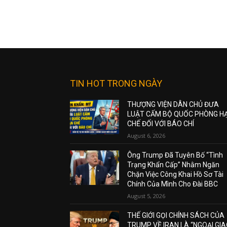
TIN HOT TRONG NGÀY
THƯỢNG VIỆN DÂN CHỦ ĐƯA
LUẬT CẤM BỘ QUỐC PHÒNG H
CHẾ ĐỐI VỚI BÁO CHÍ
August 6, 2026
Ông Trump Đã Tuyên Bố “Tình
Trạng Khẩn Cấp” Nhằm Ngăn
Chặn Việc Công Khai Hồ Sơ Tài
Chính Của Mình Cho Đài BBC
August 5, 2026
THẾ GIỚI GỌI CHÍNH SÁCH CỦA
TRUMP VỀ IRAN LÀ “NGOẠI GI