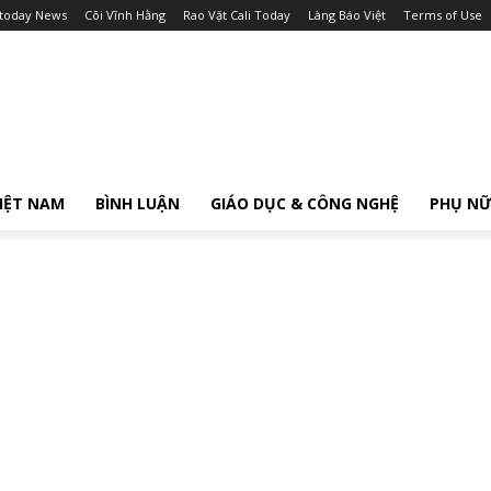
itoday News
Cõi Vĩnh Hằng
Rao Vặt Cali Today
Làng Báo Việt
Terms of Use
IỆT NAM
BÌNH LUẬN
GIÁO DỤC & CÔNG NGHỆ
PHỤ N