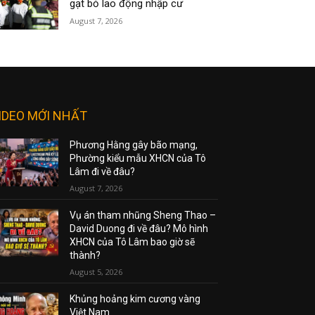
gạt bỏ lao động nhập cư
August 7, 2026
IDEO MỚI NHẤT
Phương Hằng gây bão mạng,
Phường kiểu mẫu XHCN của Tô
Lâm đi về đâu?
August 7, 2026
Vụ án tham nhũng Sheng Thao –
David Duong đi về đâu? Mô hình
XHCN của Tô Lâm bao giờ sẽ
thành?
August 5, 2026
Khủng hoảng kim cương vàng
Việt Nam