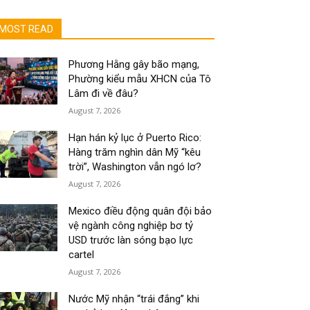
MOST READ
Phương Hằng gây bão mạng,
Phường kiểu mẫu XHCN của Tô
Lâm đi về đâu?
August 7, 2026
Hạn hán kỷ lục ở Puerto Rico:
Hàng trăm nghìn dân Mỹ “kêu
trời”, Washington vẫn ngó lơ?
August 7, 2026
Mexico điều động quân đội bảo
vệ ngành công nghiệp bơ tỷ
USD trước làn sóng bạo lực
cartel
August 7, 2026
Nước Mỹ nhận “trái đắng” khi