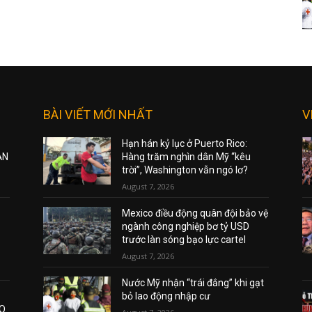
BÀI VIẾT MỚI NHẤT
V
Hạn hán kỷ lục ở Puerto Rico:
ẠN
Hàng trăm nghìn dân Mỹ “kêu
trời”, Washington vẫn ngó lơ?
August 7, 2026
Mexico điều động quân đội bảo vệ
ngành công nghiệp bơ tỷ USD
trước làn sóng bạo lực cartel
August 7, 2026
Nước Mỹ nhận “trái đắng” khi gạt
bỏ lao động nhập cư
AO