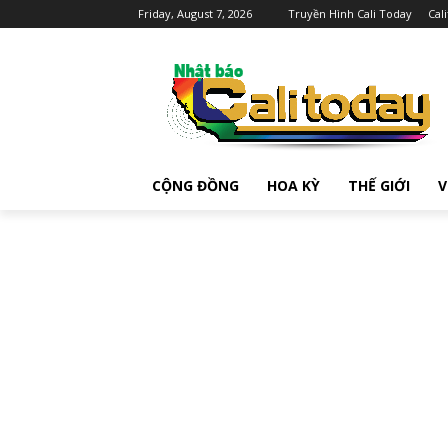
Friday, August 7, 2026
Truyền Hình Cali Today
Cal
CỘNG ĐỒNG
HOA KỲ
THẾ GIỚI
V