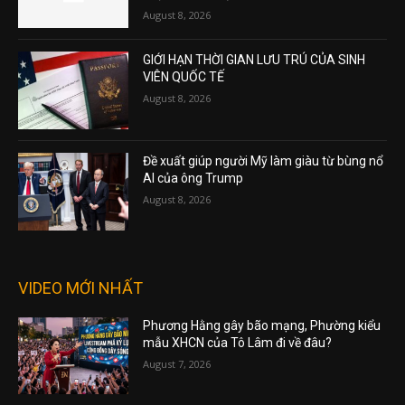
August 8, 2026
GIỚI HẠN THỜI GIAN LƯU TRÚ CỦA SINH
VIÊN QUỐC TẾ
August 8, 2026
Đề xuất giúp người Mỹ làm giàu từ bùng nổ
AI của ông Trump
August 8, 2026
VIDEO MỚI NHẤT
Phương Hằng gây bão mạng, Phường kiểu
mẫu XHCN của Tô Lâm đi về đâu?
August 7, 2026