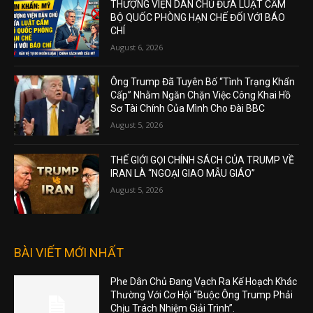
THƯỢNG VIỆN DÂN CHỦ ĐƯA LUẬT CẤM
BỘ QUỐC PHÒNG HẠN CHẾ ĐỐI VỚI BÁO
CHÍ
August 6, 2026
Ông Trump Đã Tuyên Bố “Tình Trạng Khẩn
Cấp” Nhằm Ngăn Chặn Việc Công Khai Hồ
Sơ Tài Chính Của Mình Cho Đài BBC
August 5, 2026
THẾ GIỚI GỌI CHÍNH SÁCH CỦA TRUMP VỀ
IRAN LÀ “NGOẠI GIAO MẪU GIÁO”
August 5, 2026
BÀI VIẾT MỚI NHẤT
Phe Dân Chủ Đang Vạch Ra Kế Hoạch Khác
Thường Với Cơ Hội “Buộc Ông Trump Phải
Chịu Trách Nhiệm Giải Trình”.