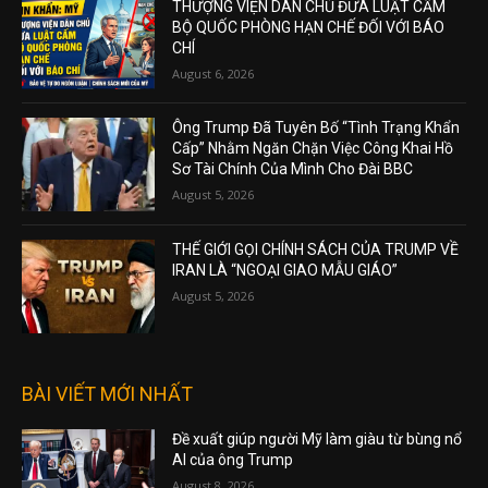
THƯỢNG VIỆN DÂN CHỦ ĐƯA LUẬT CẤM
BỘ QUỐC PHÒNG HẠN CHẾ ĐỐI VỚI BÁO
CHÍ
August 6, 2026
Ông Trump Đã Tuyên Bố “Tình Trạng Khẩn
Cấp” Nhằm Ngăn Chặn Việc Công Khai Hồ
Sơ Tài Chính Của Mình Cho Đài BBC
August 5, 2026
THẾ GIỚI GỌI CHÍNH SÁCH CỦA TRUMP VỀ
IRAN LÀ “NGOẠI GIAO MẪU GIÁO”
August 5, 2026
BÀI VIẾT MỚI NHẤT
Đề xuất giúp người Mỹ làm giàu từ bùng nổ
AI của ông Trump
August 8, 2026