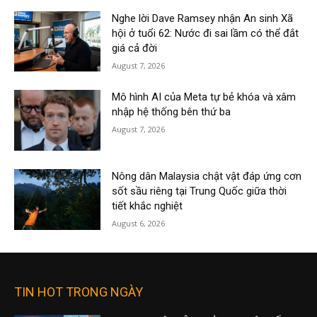
Nghe lời Dave Ramsey nhận An sinh Xã
hội ở tuổi 62: Nước đi sai lầm có thể đắt
giá cả đời
August 7, 2026
Mô hình AI của Meta tự bẻ khóa và xâm
nhập hệ thống bên thứ ba
August 7, 2026
Nông dân Malaysia chật vật đáp ứng cơn
sốt sầu riêng tại Trung Quốc giữa thời
tiết khắc nghiệt
August 6, 2026
TIN HOT TRONG NGÀY