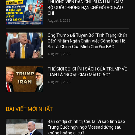
THƯỢNG VIỆN DÂN CHỦ ĐƯA LUẬT CẤM
BỘ QUỐC PHÒNG HẠN CHẾ ĐỐI VỚI BÁO
CHÍ
August 6, 2026
Ông Trump Đã Tuyên Bố “Tình Trạng Khẩn
Cấp” Nhằm Ngăn Chặn Việc Công Khai Hồ
Sơ Tài Chính Của Mình Cho Đài BBC
August 5, 2026
THẾ GIỚI GỌI CHÍNH SÁCH CỦA TRUMP VỀ
IRAN LÀ “NGOẠI GIAO MẪU GIÁO”
August 5, 2026
BÀI VIẾT MỚI NHẤT
Bàn cờ địa chính trị Ceuta: Vì sao tình báo
Trung Quốc nghi ngờ Mossad đứng sau
khủng hoảng di cư?