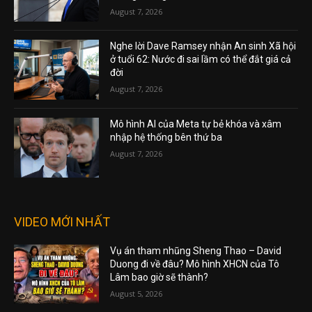
August 7, 2026
Nghe lời Dave Ramsey nhận An sinh Xã hội
ở tuổi 62: Nước đi sai lầm có thể đắt giá cả
đời
August 7, 2026
Mô hình AI của Meta tự bẻ khóa và xâm
nhập hệ thống bên thứ ba
August 7, 2026
VIDEO MỚI NHẤT
Vụ án tham nhũng Sheng Thao – David
Duong đi về đâu? Mô hình XHCN của Tô
Lâm bao giờ sẽ thành?
August 5, 2026