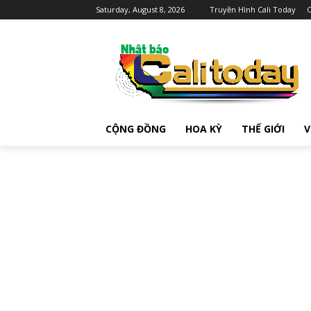
Saturday, August 8, 2026
Truyền Hình Cali Today
C
CỘNG ĐỒNG
HOA KỲ
THẾ GIỚI
V