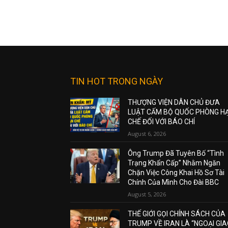
TIN HOT TRONG NGÀY
THƯỢNG VIỆN DÂN CHỦ ĐƯA
LUẬT CẤM BỘ QUỐC PHÒNG H
CHẾ ĐỐI VỚI BÁO CHÍ
August 6, 2026
Ông Trump Đã Tuyên Bố “Tình
Trạng Khẩn Cấp” Nhằm Ngăn
Chặn Việc Công Khai Hồ Sơ Tài
Chính Của Mình Cho Đài BBC
August 5, 2026
THẾ GIỚI GỌI CHÍNH SÁCH CỦA
TRUMP VỀ IRAN LÀ “NGOẠI GI