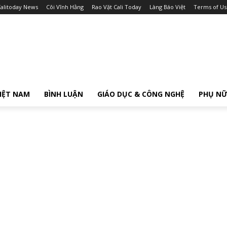
alitoday News
Cõi Vĩnh Hằng
Rao Vặt Cali Today
Làng Báo Việt
Terms of Us
IỆT NAM
BÌNH LUẬN
GIÁO DỤC & CÔNG NGHỆ
PHỤ N