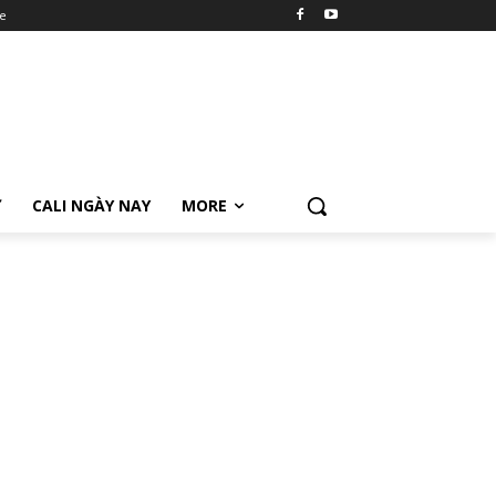
e
Ữ
CALI NGÀY NAY
MORE