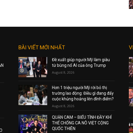
BÀI VIẾT MỚI NHẤT
V
Đề xuất giúp người Mỹ làm giàu
ẠN
từ bùng nổ AI của ông Trump
August 8, 2026
Hơn 1 triệu người Mỹ rời bỏ thị
trường lao động: Điều gì đang đẩy
cuộc khủng hoảng lên đỉnh điểm?
August 8, 2026
QUẬN CAM – BIỂU TÌNH ĐẦY KHÍ
THẾ CHỐNG CA NÔ VIỆT CỘNG
QUỐC THIÊN
AO