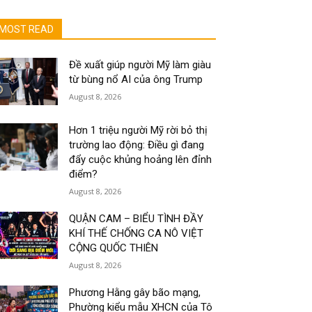
MOST READ
Đề xuất giúp người Mỹ làm giàu
từ bùng nổ AI của ông Trump
August 8, 2026
Hơn 1 triệu người Mỹ rời bỏ thị
trường lao động: Điều gì đang
đẩy cuộc khủng hoảng lên đỉnh
điểm?
August 8, 2026
QUẬN CAM – BIỂU TÌNH ĐẦY
KHÍ THẾ CHỐNG CA NÔ VIỆT
CỘNG QUỐC THIÊN
August 8, 2026
Phương Hằng gây bão mạng,
Phường kiểu mẫu XHCN của Tô