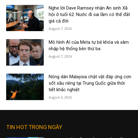
Nghe lời Dave Ramsey nhận An sinh Xã
hội ở tuổi 62: Nước đi sai lầm có thể đắt
giá cả đời
August 7, 2026
Mô hình AI của Meta tự bẻ khóa và xâm
nhập hệ thống bên thứ ba
August 7, 2026
Nông dân Malaysia chật vật đáp ứng cơn
sốt sầu riêng tại Trung Quốc giữa thời
tiết khắc nghiệt
August 6, 2026
TIN HOT TRONG NGÀY