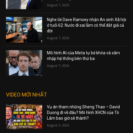
August 7, 2026
Nghe lời Dave Ramsey nhận An sinh Xã hội
ở tuổi 62: Nước đi sai lầm có thể đắt giá cả
đời
August 7, 2026
Mô hình AI của Meta tự bẻ khóa và xâm
nhập hệ thống bên thứ ba
August 7, 2026
VIDEO MỚI NHẤT
Vụ án tham nhũng Sheng Thao – David
Duong đi về đâu? Mô hình XHCN của Tô
Lâm bao giờ sẽ thành?
August 5, 2026