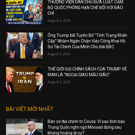
THƯỢNG VIỆN DÂN CHỦ ĐƯA LUẬT CẤM
BỘ QUỐC PHÒNG HẠN CHẾ ĐỐI VỚI BÁO
CHÍ
August 6, 2026
Ông Trump Đã Tuyên Bố “Tình Trạng Khẩn
Cấp” Nhằm Ngăn Chặn Việc Công Khai Hồ
Sơ Tài Chính Của Mình Cho Đài BBC
August 5, 2026
THẾ GIỚI GỌI CHÍNH SÁCH CỦA TRUMP VỀ
IRAN LÀ “NGOẠI GIAO MẪU GIÁO”
August 5, 2026
BÀI VIẾT MỚI NHẤT
Bàn cờ địa chính trị Ceuta: Vì sao tình báo
Trung Quốc nghi ngờ Mossad đứng sau
khủng hoảng di cư?