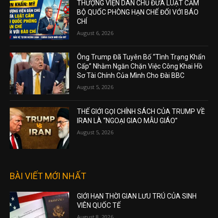
THƯỢNG VIỆN DÂN CHỦ ĐƯA LUẬT CẤM
BỘ QUỐC PHÒNG HẠN CHẾ ĐỐI VỚI BÁO
CHÍ
August 6, 2026
Ông Trump Đã Tuyên Bố “Tình Trạng Khẩn
Cấp” Nhằm Ngăn Chặn Việc Công Khai Hồ
Sơ Tài Chính Của Mình Cho Đài BBC
August 5, 2026
THẾ GIỚI GỌI CHÍNH SÁCH CỦA TRUMP VỀ
IRAN LÀ “NGOẠI GIAO MẪU GIÁO”
August 5, 2026
BÀI VIẾT MỚI NHẤT
GIỚI HẠN THỜI GIAN LƯU TRÚ CỦA SINH
VIÊN QUỐC TẾ
August 8, 2026