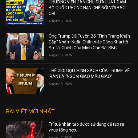
THƯỢNG VIỆN DÂN CHỦ ĐƯA LUẬT CẤM
BỘ QUỐC PHÒNG HẠN CHẾ ĐỐI VỚI BÁO
CHÍ
August 6, 2026
Ông Trump Đã Tuyên Bố “Tình Trạng Khẩn
Cấp” Nhằm Ngăn Chặn Việc Công Khai Hồ
Sơ Tài Chính Của Mình Cho Đài BBC
August 5, 2026
THẾ GIỚI GỌI CHÍNH SÁCH CỦA TRUMP VỀ
IRAN LÀ “NGOẠI GIAO MẪU GIÁO”
August 5, 2026
BÀI VIẾT MỚI NHẤT
Trí tuệ nhân tạo được sử dụng để tạo ra
virus tổng hợp.
August 7, 2026