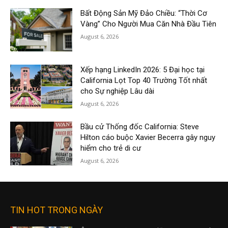
Bất Động Sản Mỹ Đảo Chiều: “Thời Cơ
Vàng” Cho Người Mua Căn Nhà Đầu Tiên
August 6, 2026
Xếp hạng LinkedIn 2026: 5 Đại học tại
California Lọt Top 40 Trường Tốt nhất
cho Sự nghiệp Lâu dài
August 6, 2026
Bầu cử Thống đốc California: Steve
Hilton cáo buộc Xavier Becerra gây nguy
hiểm cho trẻ di cư
August 6, 2026
TIN HOT TRONG NGÀY