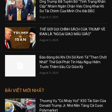
Ông Trump Đã Tuyên Bố “Tình Trạng Khẩn
Cấp” Nhằm Ngăn Chặn Việc Công Khai Hồ
Sơ Tài Chính Của Mình Cho Đài BBC
August 5, 2026
THẾ GIỚI GỌI CHÍNH SÁCH CỦA TRUMP VỀ
IRAN LÀ “NGOẠI GIAO MẪU GIÁO”
August 5, 2026
Báo Động Đỏ Khi Chỉ Số Kinh Tế “Then Chốt
Nhất” Thế Giới Phát Tín Hiệu Nguy Hiểm
Trước Thềm bầu Cử Giữa Kỳ
August 5, 2026
BÀI VIẾT MỚI NHẤT
Thương Vụ “Cú Nhảy Vọt” X50 Tài Sản Của
Donald Trump Jr. Nhờ Nền Tảng Cá Cược
Polymarket