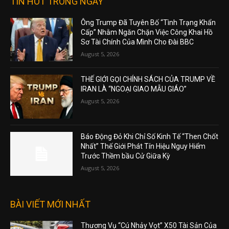
TIN HOT TRONG NGÀY
Ông Trump Đã Tuyên Bố “Tình Trạng Khẩn
Cấp” Nhằm Ngăn Chặn Việc Công Khai Hồ
Sơ Tài Chính Của Mình Cho Đài BBC
August 5, 2026
THẾ GIỚI GỌI CHÍNH SÁCH CỦA TRUMP VỀ
IRAN LÀ “NGOẠI GIAO MẪU GIÁO”
August 5, 2026
Báo Động Đỏ Khi Chỉ Số Kinh Tế “Then Chốt
Nhất” Thế Giới Phát Tín Hiệu Nguy Hiểm
Trước Thềm bầu Cử Giữa Kỳ
August 5, 2026
BÀI VIẾT MỚI NHẤT
Thương Vụ “Cú Nhảy Vọt” X50 Tài Sản Của