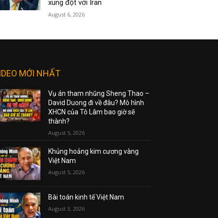
xung đột với Iran
August 6, 2026
IDEO MỚI NHẤT
Vụ án tham nhũng Sheng Thao –
David Duong đi về đâu? Mô hình
XHCN của Tô Lâm bao giờ sẽ
thành?
August 5, 2026
Khủng hoảng kim cương vàng
Việt Nam
August 5, 2026
Bài toán kinh tế Việt Nam
August 3, 2026