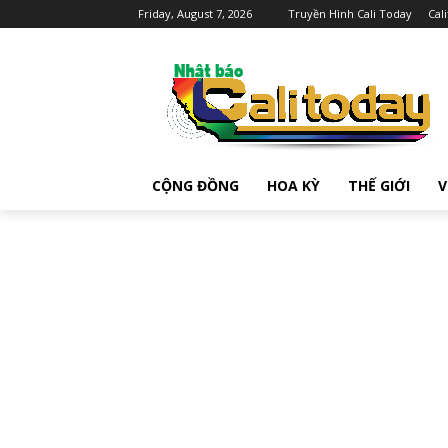
Friday, August 7, 2026
Truyền Hình Cali Today
Cal
CỘNG ĐỒNG
HOA KỲ
THẾ GIỚI
V