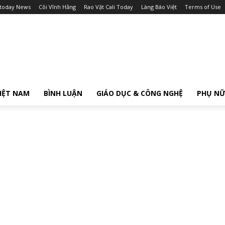
itoday News
Cõi Vĩnh Hằng
Rao Vặt Cali Today
Làng Báo Việt
Terms of Use
IỆT NAM
BÌNH LUẬN
GIÁO DỤC & CÔNG NGHỆ
PHỤ N