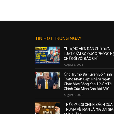
TIN HOT TRONG NGÀY
THƯỢNG VIỆN DÂN CHỦ ĐƯA
LUẬT CẤM BỘ QUỐC PHÒNG H
CHẾ ĐỐI VỚI BÁO CHÍ
August 6, 2026
Ông Trump Đã Tuyên Bố “Tình
Trạng Khẩn Cấp” Nhằm Ngăn
Chặn Việc Công Khai Hồ Sơ Tài
Chính Của Mình Cho Đài BBC
August 5, 2026
THẾ GIỚI GỌI CHÍNH SÁCH CỦA
TRUMP VỀ IRAN LÀ “NGOẠI GI