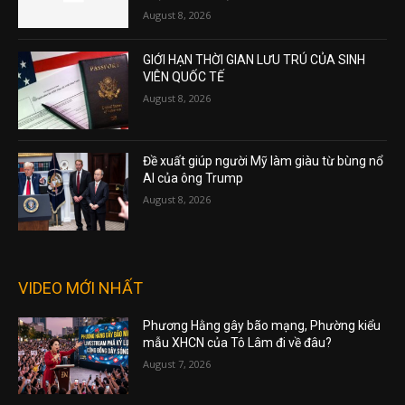
August 8, 2026
GIỚI HẠN THỜI GIAN LƯU TRÚ CỦA SINH
VIÊN QUỐC TẾ
August 8, 2026
Đề xuất giúp người Mỹ làm giàu từ bùng nổ
AI của ông Trump
August 8, 2026
VIDEO MỚI NHẤT
Phương Hằng gây bão mạng, Phường kiểu
mẫu XHCN của Tô Lâm đi về đâu?
August 7, 2026