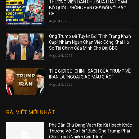
THƯỢNG VIỆN DÂN CHỦ ĐƯA LUẬT CẤM
BỘ QUỐC PHÒNG HẠN CHẾ ĐỐI VỚI BÁO
CHÍ
August 6, 2026
Ông Trump Đã Tuyên Bố “Tình Trạng Khẩn
Cấp” Nhằm Ngăn Chặn Việc Công Khai Hồ
Sơ Tài Chính Của Mình Cho Đài BBC
August 5, 2026
THẾ GIỚI GỌI CHÍNH SÁCH CỦA TRUMP VỀ
IRAN LÀ “NGOẠI GIAO MẪU GIÁO”
August 5, 2026
BÀI VIẾT MỚI NHẤT
Phe Dân Chủ Đang Vạch Ra Kế Hoạch Khác
Thường Với Cơ Hội “Buộc Ông Trump Phải
Chịu Trách Nhiệm Giải Trình”.