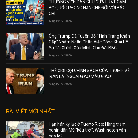
THƯỢNG VIỆN DÂN CHỦ ĐƯA LUẬT CẤM
BỘ QUỐC PHÒNG HẠN CHẾ ĐỐI VỚI BÁO
CHÍ
August 6, 2026
Ông Trump Đã Tuyên Bố “Tình Trạng Khẩn
Cấp” Nhằm Ngăn Chặn Việc Công Khai Hồ
Sơ Tài Chính Của Mình Cho Đài BBC
August 5, 2026
THẾ GIỚI GỌI CHÍNH SÁCH CỦA TRUMP VỀ
IRAN LÀ “NGOẠI GIAO MẪU GIÁO”
August 5, 2026
BÀI VIẾT MỚI NHẤT
Hạn hán kỷ lục ở Puerto Rico: Hàng trăm
nghìn dân Mỹ “kêu trời”, Washington vẫn
ngó lơ?